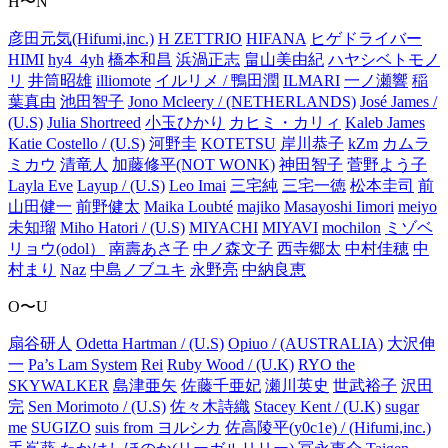
H〜N
彦田元気(Hifumi,inc.)
H ZETTRIO
HIFANA
ヒゲドライバー
HIMI
hy4_4yh
橋本和昌
浜渦正志
畠山美由紀
ハヤシベトモノ
リ
井筒昭雄
illiomote
イルリメ / 鴨田潤
ILMARI
一ノ瀬響
稲
葉真由
池田智子
Jono Mcleery / (NETHERLANDS)
José James /
(U.S)
Julia Shortreed
小玉ひかり
カヒミ・カリィ
Kaleb James
Katie Costello / (U.S)
河野圭
KOTETSU
岸川恭子
kZm
カムラ
ミカウ
清竜人
加藤修平(NOT WONK)
神田智子
菅野よう子
Layla Eve
Layup / (U.S)
Leo Imai
三宅純
三宅一徳
松本圭司
前
山田健一
前野健太
Maika Loubté
majiko
Masayoshi Iimori
meiyo
未知瑠
Miho Hatori / (U.S)
MIYACHI
MIYAVI
mochilon
ミゾベ
リョウ(odol）
南壽あさ子
中ノ森文子
西寺郷太
中村佳穂
中
村まり
Naz
中島ノブユキ
永野亮
中納良恵
O〜U
扇谷研人
Odetta Hartman / (U.S)
Opiuo / (AUSTRALIA)
大沢伸
一
Pa’s Lam System
Rei
Ruby Wood / (U.K)
RYO the
SKYWALKER
島津亜矢
佐藤千亜妃
瀬川英史
世武裕子
沢田
完
Sen Morimoto / (U.S)
佐々木詩織
Stacey Kent / (U.K)
sugar
me
SUGIZO
suis from ヨルシカ
佐高陵平(y0c1e) / (Hifumi,inc.)