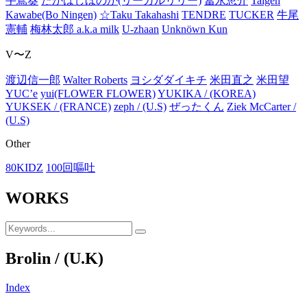
手嶌葵
たかはしほのか(リーガルリリー)
冨永恵介
Taigen
Kawabe(Bo Ningen)
☆Taku Takahashi
TENDRE
TUCKER
牛尾
憲輔
梅林太郎 a.k.a milk
U-zhaan
Unknöwn Kun
V〜Z
渡辺信一郎
Walter Roberts
ヨシダダイキチ
米田直之
米田望
YUC’e
yui(FLOWER FLOWER)
YUKIKA / (KOREA)
YUKSEK / (FRANCE)
zeph / (U.S)
ぜったくん
Ziek McCarter /
(U.S)
Other
80KIDZ
100回嘔吐
WORKS
Brolin / (U.K)
Index