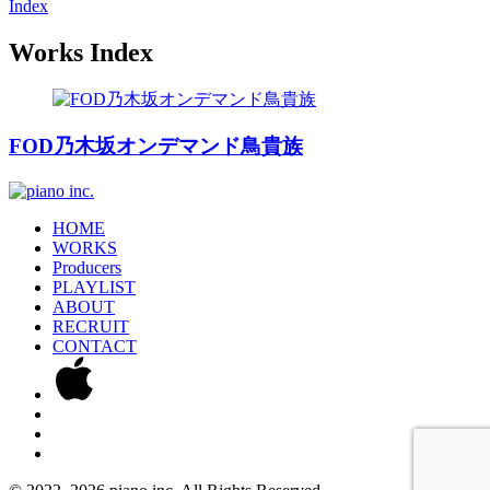
Index
Works Index
FOD乃木坂オンデマンド鳥貴族
HOME
WORKS
Producers
PLAYLIST
ABOUT
RECRUIT
CONTACT