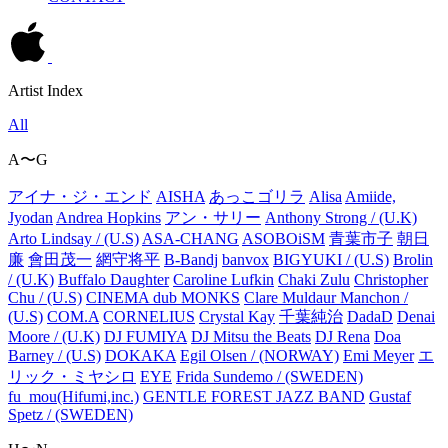
Artist Index
All
A〜G
アイナ・ジ・エンド
AISHA
あっこゴリラ
Alisa
Amiide,
Jyodan
Andrea Hopkins
アン・サリー
Anthony Strong / (U.K)
Arto Lindsay / (U.S)
ASA-CHANG
ASOBOiSM
青葉市子
朝日
廉
會田茂一
網守将平
B-Bandj
banvox
BIGYUKI / (U.S)
Brolin
/ (U.K)
Buffalo Daughter
Caroline Lufkin
Chaki Zulu
Christopher
Chu / (U.S)
CINEMA dub MONKS
Clare Muldaur Manchon /
(U.S)
COM.A
CORNELIUS
Crystal Kay
千葉純治
DadaD
Denai
Moore / (U.K)
DJ FUMIYA
DJ Mitsu the Beats
DJ Rena
Doa
Barney / (U.S)
DOKAKA
Egil Olsen / (NORWAY)
Emi Meyer
エ
リック・ミヤシロ
EYE
Frida Sundemo / (SWEDEN)
fu_mou(Hifumi,inc.)
GENTLE FOREST JAZZ BAND
Gustaf
Spetz / (SWEDEN)