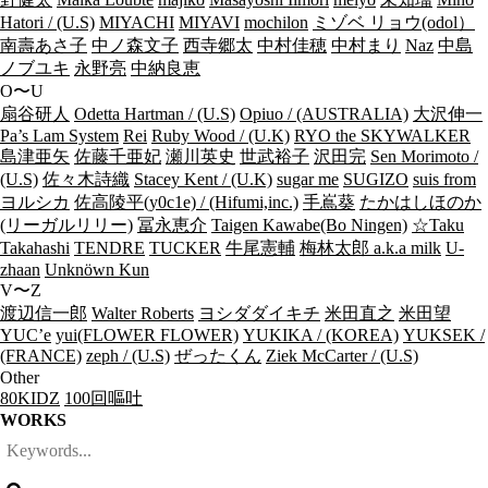
Hatori / (U.S)
MIYACHI
MIYAVI
mochilon
ミゾベ リョウ(odol）
南壽あさ子
中ノ森文子
西寺郷太
中村佳穂
中村まり
Naz
中島
ノブユキ
永野亮
中納良恵
O〜U
扇谷研人
Odetta Hartman / (U.S)
Opiuo / (AUSTRALIA)
大沢伸一
Pa’s Lam System
Rei
Ruby Wood / (U.K)
RYO the SKYWALKER
島津亜矢
佐藤千亜妃
瀬川英史
世武裕子
沢田完
Sen Morimoto /
(U.S)
佐々木詩織
Stacey Kent / (U.K)
sugar me
SUGIZO
suis from
ヨルシカ
佐高陵平(y0c1e) / (Hifumi,inc.)
手嶌葵
たかはしほのか
(リーガルリリー)
冨永恵介
Taigen Kawabe(Bo Ningen)
☆Taku
Takahashi
TENDRE
TUCKER
牛尾憲輔
梅林太郎 a.k.a milk
U-
zhaan
Unknöwn Kun
V〜Z
渡辺信一郎
Walter Roberts
ヨシダダイキチ
米田直之
米田望
YUC’e
yui(FLOWER FLOWER)
YUKIKA / (KOREA)
YUKSEK /
(FRANCE)
zeph / (U.S)
ぜったくん
Ziek McCarter / (U.S)
Other
80KIDZ
100回嘔吐
WORKS