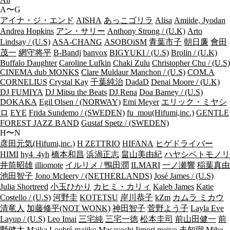
A〜G
アイナ・ジ・エンド
AISHA
あっこゴリラ
Alisa
Amiide, Jyodan
Andrea Hopkins
アン・サリー
Anthony Strong / (U.K)
Arto
Lindsay / (U.S)
ASA-CHANG
ASOBOiSM
青葉市子
朝日廉
會田
茂一
網守将平
B-Bandj
banvox
BIGYUKI / (U.S)
Brolin / (U.K)
Buffalo Daughter
Caroline Lufkin
Chaki Zulu
Christopher Chu / (U.S)
CINEMA dub MONKS
Clare Muldaur Manchon / (U.S)
COM.A
CORNELIUS
Crystal Kay
千葉純治
DadaD
Denai Moore / (U.K)
DJ FUMIYA
DJ Mitsu the Beats
DJ Rena
Doa Barney / (U.S)
DOKAKA
Egil Olsen / (NORWAY)
Emi Meyer
エリック・ミヤシ
ロ
EYE
Frida Sundemo / (SWEDEN)
fu_mou(Hifumi,inc.)
GENTLE
FOREST JAZZ BAND
Gustaf Spetz / (SWEDEN)
H〜N
彦田元気(Hifumi,inc.)
H ZETTRIO
HIFANA
ヒゲドライバー
HIMI
hy4_4yh
橋本和昌
浜渦正志
畠山美由紀
ハヤシベトモノリ
井筒昭雄
illiomote
イルリメ / 鴨田潤
ILMARI
一ノ瀬響
稲葉真由
池田智子
Jono Mcleery / (NETHERLANDS)
José James / (U.S)
Julia Shortreed
小玉ひかり
カヒミ・カリィ
Kaleb James
Katie
Costello / (U.S)
河野圭
KOTETSU
岸川恭子
kZm
カムラ ミカウ
清竜人
加藤修平(NOT WONK)
神田智子
菅野よう子
Layla Eve
Layup / (U.S)
Leo Imai
三宅純
三宅一徳
松本圭司
前山田健一
前
野健太
Maika Loubté
majiko
Masayoshi Iimori
meiyo
未知瑠
Miho