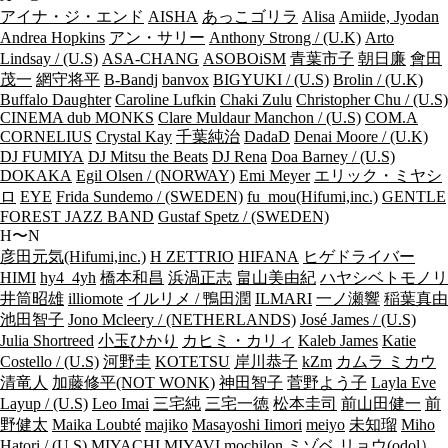
アイナ・ジ・エンド
AISHA
あっこゴリラ
Alisa
Amiide, Jyodan
Andrea Hopkins
アン・サリー
Anthony Strong / (U.K)
Arto
Lindsay / (U.S)
ASA-CHANG
ASOBOiSM
青葉市子
朝日廉
會田
茂一
網守将平
B-Bandj
banvox
BIGYUKI / (U.S)
Brolin / (U.K)
Buffalo Daughter
Caroline Lufkin
Chaki Zulu
Christopher Chu / (U.S)
CINEMA dub MONKS
Clare Muldaur Manchon / (U.S)
COM.A
CORNELIUS
Crystal Kay
千葉純治
DadaD
Denai Moore / (U.K)
DJ FUMIYA
DJ Mitsu the Beats
DJ Rena
Doa Barney / (U.S)
DOKAKA
Egil Olsen / (NORWAY)
Emi Meyer
エリック・ミヤシ
ロ
EYE
Frida Sundemo / (SWEDEN)
fu_mou(Hifumi,inc.)
GENTLE
FOREST JAZZ BAND
Gustaf Spetz / (SWEDEN)
H〜N
彦田元気(Hifumi,inc.)
H ZETTRIO
HIFANA
ヒゲドライバー
HIMI
hy4_4yh
橋本和昌
浜渦正志
畠山美由紀
ハヤシベトモノリ
井筒昭雄
illiomote
イルリメ / 鴨田潤
ILMARI
一ノ瀬響
稲葉真由
池田智子
Jono Mcleery / (NETHERLANDS)
José James / (U.S)
Julia Shortreed
小玉ひかり
カヒミ・カリィ
Kaleb James
Katie
Costello / (U.S)
河野圭
KOTETSU
岸川恭子
kZm
カムラ ミカウ
清竜人
加藤修平(NOT WONK)
神田智子
菅野よう子
Layla Eve
Layup / (U.S)
Leo Imai
三宅純
三宅一徳
松本圭司
前山田健一
前
野健太
Maika Loubté
majiko
Masayoshi Iimori
meiyo
未知瑠
Miho
Hatori / (U.S)
MIYACHI
MIYAVI
mochilon
ミゾベ リョウ(odol）