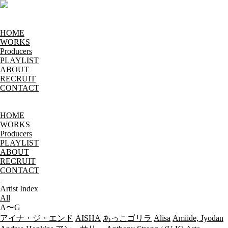
HOME
WORKS
Producers
PLAYLIST
ABOUT
RECRUIT
CONTACT
HOME
WORKS
Producers
PLAYLIST
ABOUT
RECRUIT
CONTACT
Artist Index
All
A〜G
アイナ・ジ・エンド
AISHA
あっこゴリラ
Alisa
Amiide, Jyodan