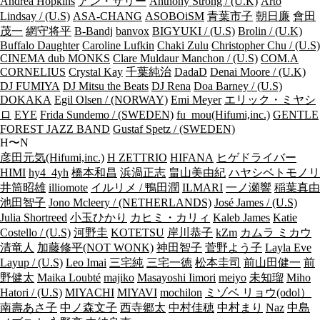
Andrea Hopkins
アン・サリー
Anthony Strong / (U.K)
Arto
Lindsay / (U.S)
ASA-CHANG
ASOBOiSM
青葉市子
朝日廉
會田
茂一
網守将平
B-Bandj
banvox
BIGYUKI / (U.S)
Brolin / (U.K)
Buffalo Daughter
Caroline Lufkin
Chaki Zulu
Christopher Chu / (U.S)
CINEMA dub MONKS
Clare Muldaur Manchon / (U.S)
COM.A
CORNELIUS
Crystal Kay
千葉純治
DadaD
Denai Moore / (U.K)
DJ FUMIYA
DJ Mitsu the Beats
DJ Rena
Doa Barney / (U.S)
DOKAKA
Egil Olsen / (NORWAY)
Emi Meyer
エリック・ミヤシ
ロ
EYE
Frida Sundemo / (SWEDEN)
fu_mou(Hifumi,inc.)
GENTLE
FOREST JAZZ BAND
Gustaf Spetz / (SWEDEN)
H〜N
彦田元気(Hifumi,inc.)
H ZETTRIO
HIFANA
ヒゲドライバー
HIMI
hy4_4yh
橋本和昌
浜渦正志
畠山美由紀
ハヤシベトモノリ
井筒昭雄
illiomote
イルリメ / 鴨田潤
ILMARI
一ノ瀬響
稲葉真由
池田智子
Jono Mcleery / (NETHERLANDS)
José James / (U.S)
Julia Shortreed
小玉ひかり
カヒミ・カリィ
Kaleb James
Katie
Costello / (U.S)
河野圭
KOTETSU
岸川恭子
kZm
カムラ ミカウ
清竜人
加藤修平(NOT WONK)
神田智子
菅野よう子
Layla Eve
Layup / (U.S)
Leo Imai
三宅純
三宅一徳
松本圭司
前山田健一
前
野健太
Maika Loubté
majiko
Masayoshi Iimori
meiyo
未知瑠
Miho
Hatori / (U.S)
MIYACHI
MIYAVI
mochilon
ミゾベ リョウ(odol）
南壽あさ子
中ノ森文子
西寺郷太
中村佳穂
中村まり
Naz
中島