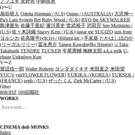
ノブユキ
永野亮
中納良恵
O〜U
扇谷研人
Odetta Hartman / (U.S)
Opiuo / (AUSTRALIA)
大沢伸一
Pa’s Lam System
Rei
Ruby Wood / (U.K)
RYO the SKYWALKER
島津亜矢
佐藤千亜妃
瀬川英史
世武裕子
沢田完
Sen Morimoto /
(U.S)
佐々木詩織
Stacey Kent / (U.K)
sugar me
SUGIZO
suis from
ヨルシカ
佐高陵平(y0c1e) / (Hifumi,inc.)
手嶌葵
たかはしほのか
(リーガルリリー)
冨永恵介
Taigen Kawabe(Bo Ningen)
☆Taku
Takahashi
TENDRE
TUCKER
牛尾憲輔
梅林太郎 a.k.a milk
U-
zhaan
Unknöwn Kun
V〜Z
渡辺信一郎
Walter Roberts
ヨシダダイキチ
米田直之
米田望
YUC’e
yui(FLOWER FLOWER)
YUKIKA / (KOREA)
YUKSEK /
(FRANCE)
zeph / (U.S)
ぜったくん
Ziek McCarter / (U.S)
Other
80KIDZ
100回嘔吐
WORKS
CINEMA dub MONKS
Index