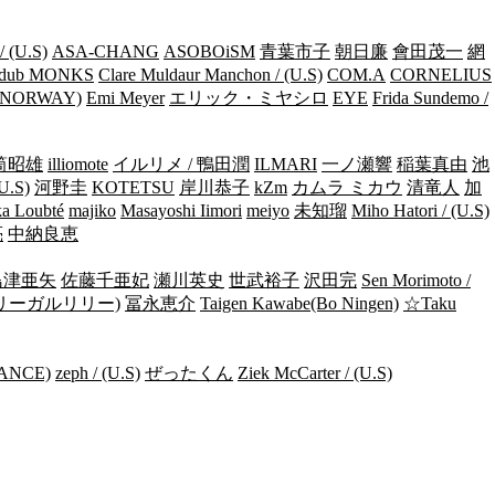
/ (U.S)
ASA-CHANG
ASOBOiSM
青葉市子
朝日廉
會田茂一
網
dub MONKS
Clare Muldaur Manchon / (U.S)
COM.A
CORNELIUS
/ (NORWAY)
Emi Meyer
エリック・ミヤシロ
EYE
Frida Sundemo /
筒昭雄
illiomote
イルリメ / 鴨田潤
ILMARI
一ノ瀬響
稲葉真由
池
(U.S)
河野圭
KOTETSU
岸川恭子
kZm
カムラ ミカウ
清竜人
加
a Loubté
majiko
Masayoshi Iimori
meiyo
未知瑠
Miho Hatori / (U.S)
亮
中納良恵
島津亜矢
佐藤千亜妃
瀬川英史
世武裕子
沢田完
Sen Morimoto /
リーガルリリー)
冨永恵介
Taigen Kawabe(Bo Ningen)
☆Taku
RANCE)
zeph / (U.S)
ぜったくん
Ziek McCarter / (U.S)