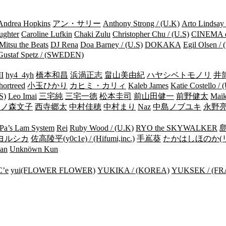
Andrea Hopkins
アン・サリー
Anthony Strong / (U.K)
Arto Lindsay 
ughter
Caroline Lufkin
Chaki Zulu
Christopher Chu / (U.S)
CINEMA 
Mitsu the Beats
DJ Rena
Doa Barney / (U.S)
DOKAKA
Egil Olsen 
Gustaf Spetz / (SWEDEN)
I
hy4_4yh
橋本和昌
浜渦正志
畠山美由紀
ハヤシベトモノリ
井
hortreed
小玉ひかり
カヒミ・カリィ
Kaleb James
Katie Costello / 
S)
Leo Imai
三宅純
三宅一徳
松本圭司
前山田健一
前野健太
Maik
中ノ森文子
西寺郷太
中村佳穂
中村まり
Naz
中島ノブユキ
永野
Pa’s Lam System
Rei
Ruby Wood / (U.K)
RYO the SKYWALKER
om ヨルシカ
佐高陵平(y0c1e) / (Hifumi,inc.)
手嶌葵
たかはしほのか(
an
Unknöwn Kun
’e
yui(FLOWER FLOWER)
YUKIKA / (KOREA)
YUKSEK / (F