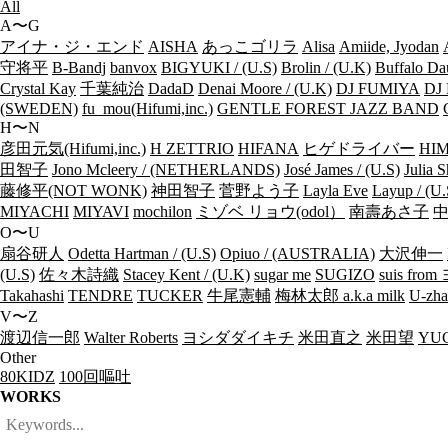
All
A〜G
アイナ・ジ・エンド
AISHA
あっこゴリラ
Alisa
Amiide, Jyodan
守将平
B-Bandj
banvox
BIGYUKI / (U.S)
Brolin / (U.K)
Buffalo Da
Crystal Kay
千葉純治
DadaD
Denai Moore / (U.K)
DJ FUMIYA
DJ 
(SWEDEN)
fu_mou(Hifumi,inc.)
GENTLE FOREST JAZZ BAND
H〜N
彦田元気(Hifumi,inc.)
H ZETTRIO
HIFANA
ヒゲドライバー
HIM
田智子
Jono Mcleery / (NETHERLANDS)
José James / (U.S)
Julia S
藤修平(NOT WONK)
神田智子
菅野よう子
Layla Eve
Layup / (U.
MIYACHI
MIYAVI
mochilon
ミゾベ リョウ(odol）
南壽あさ子
O〜U
扇谷研人
Odetta Hartman / (U.S)
Opiuo / (AUSTRALIA)
大沢伸一
(U.S)
佐々木詩織
Stacey Kent / (U.K)
sugar me
SUGIZO
suis fr
Takahashi
TENDRE
TUCKER
牛尾憲輔
梅林太郎 a.k.a milk
U-zha
V〜Z
渡辺信一郎
Walter Roberts
ヨシダダイキチ
米田直之
米田望
YUC
Other
80KIDZ
100回嘔吐
WORKS