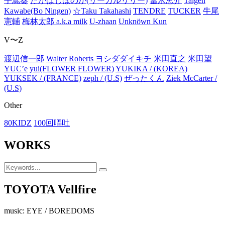
手嶌葵
たかはしほのか(リーガルリリー)
冨永恵介
Taigen
Kawabe(Bo Ningen)
☆Taku Takahashi
TENDRE
TUCKER
牛尾
憲輔
梅林太郎 a.k.a milk
U-zhaan
Unknöwn Kun
V〜Z
渡辺信一郎
Walter Roberts
ヨシダダイキチ
米田直之
米田望
YUC’e
yui(FLOWER FLOWER)
YUKIKA / (KOREA)
YUKSEK / (FRANCE)
zeph / (U.S)
ぜったくん
Ziek McCarter /
(U.S)
Other
80KIDZ
100回嘔吐
WORKS
TOYOTA Vellfire
music: EYE / BOREDOMS