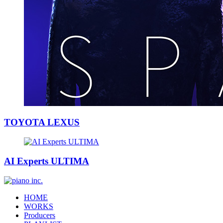
TOYOTA LEXUS
AI Experts ULTIMA
HOME
WORKS
Producers