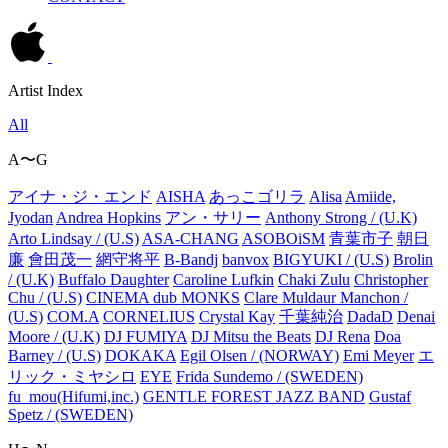
Artist Index
All
A〜G
アイナ・ジ・エンド
AISHA
あっこゴリラ
Alisa
Amiide,
Jyodan
Andrea Hopkins
アン・サリー
Anthony Strong / (U.K)
Arto Lindsay / (U.S)
ASA-CHANG
ASOBOiSM
青葉市子
朝日
廉
會田茂一
網守将平
B-Bandj
banvox
BIGYUKI / (U.S)
Brolin
/ (U.K)
Buffalo Daughter
Caroline Lufkin
Chaki Zulu
Christopher
Chu / (U.S)
CINEMA dub MONKS
Clare Muldaur Manchon /
(U.S)
COM.A
CORNELIUS
Crystal Kay
千葉純治
DadaD
Denai
Moore / (U.K)
DJ FUMIYA
DJ Mitsu the Beats
DJ Rena
Doa
Barney / (U.S)
DOKAKA
Egil Olsen / (NORWAY)
Emi Meyer
エ
リック・ミヤシロ
EYE
Frida Sundemo / (SWEDEN)
fu_mou(Hifumi,inc.)
GENTLE FOREST JAZZ BAND
Gustaf
Spetz / (SWEDEN)