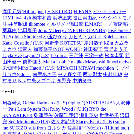
H〜N
彦田元気(Hifumi,inc.)
H ZETTRIO
HIFANA
ヒゲドライバー
HIMI
hy4_4yh
橋本和昌
浜渦正志
畠山美由紀
ハヤシベトモノ
リ
井筒昭雄
illiomote
イルリメ / 鴨田潤
ILMARI
一ノ瀬響
稲
葉真由
池田智子
Jono Mcleery / (NETHERLANDS)
José James /
(U.S)
Julia Shortreed
小玉ひかり
カヒミ・カリィ
Kaleb James
Katie Costello / (U.S)
河野圭
KOTETSU
岸川恭子
kZm
カムラ
ミカウ
清竜人
加藤修平(NOT WONK)
神田智子
菅野よう子
Layla Eve
Layup / (U.S)
Leo Imai
三宅純
三宅一徳
松本圭司
前
山田健一
前野健太
Maika Loubté
majiko
Masayoshi Iimori
meiyo
未知瑠
Miho Hatori / (U.S)
MIYACHI
MIYAVI
mochilon
ミゾベ
リョウ(odol）
南壽あさ子
中ノ森文子
西寺郷太
中村佳穂
中
村まり
Naz
中島ノブユキ
永野亮
中納良恵
O〜U
扇谷研人
Odetta Hartman / (U.S)
Opiuo / (AUSTRALIA)
大沢伸
一
Pa’s Lam System
Rei
Ruby Wood / (U.K)
RYO the
SKYWALKER
島津亜矢
佐藤千亜妃
瀬川英史
世武裕子
沢田
完
Sen Morimoto / (U.S)
佐々木詩織
Stacey Kent / (U.K)
sugar
me
SUGIZO
suis from ヨルシカ
佐高陵平(y0c1e) / (Hifumi,inc.)