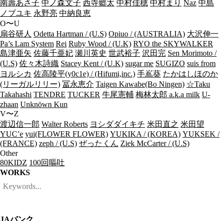
南壽あさ子
中ノ森文子
西寺郷太
中村佳穂
中村まり
Naz
中島
ノブユキ
永野亮
中納良恵
O〜U
扇谷研人
Odetta Hartman / (U.S)
Opiuo / (AUSTRALIA)
大沢伸一
Pa’s Lam System
Rei
Ruby Wood / (U.K)
RYO the SKYWALKER
島津亜矢
佐藤千亜妃
瀬川英史
世武裕子
沢田完
Sen Morimoto /
(U.S)
佐々木詩織
Stacey Kent / (U.K)
sugar me
SUGIZO
suis from
ヨルシカ
佐高陵平(y0c1e) / (Hifumi,inc.)
手嶌葵
たかはしほのか
(リーガルリリー)
冨永恵介
Taigen Kawabe(Bo Ningen)
☆Taku
Takahashi
TENDRE
TUCKER
牛尾憲輔
梅林太郎 a.k.a milk
U-
zhaan
Unknöwn Kun
V〜Z
渡辺信一郎
Walter Roberts
ヨシダダイキチ
米田直之
米田望
YUC’e
yui(FLOWER FLOWER)
YUKIKA / (KOREA)
YUKSEK /
(FRANCE)
zeph / (U.S)
ぜったくん
Ziek McCarter / (U.S)
Other
80KIDZ
100回嘔吐
WORKS
JAバンク