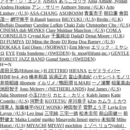
アイナ・ジ・エンド
AISHA
あっこゴリラ
Alisa
Amiide, Jyodan
Andrea Hopkins
アン・サリー
Anthony Strong / (U.K)
Arto
Lindsay / (U.S)
ASA-CHANG
ASOBOiSM
青葉市子
朝日廉
會田
茂一
網守将平
B-Bandj
banvox
BIGYUKI / (U.S)
Brolin / (U.K)
Buffalo Daughter
Caroline Lufkin
Chaki Zulu
Christopher Chu / (U.S)
CINEMA dub MONKS
Clare Muldaur Manchon / (U.S)
COM.A
CORNELIUS
Crystal Kay
千葉純治
DadaD
Denai Moore / (U.K)
DJ FUMIYA
DJ Mitsu the Beats
DJ Rena
Doa Barney / (U.S)
DOKAKA
Egil Olsen / (NORWAY)
Emi Meyer
エリック・ミヤシ
ロ
EYE
Frida Sundemo / (SWEDEN)
fu_mou(Hifumi,inc.)
GENTLE
FOREST JAZZ BAND
Gustaf Spetz / (SWEDEN)
H〜N
彦田元気(Hifumi,inc.)
H ZETTRIO
HIFANA
ヒゲドライバー
HIMI
hy4_4yh
橋本和昌
浜渦正志
畠山美由紀
ハヤシベトモノリ
井筒昭雄
illiomote
イルリメ / 鴨田潤
ILMARI
一ノ瀬響
稲葉真由
池田智子
Jono Mcleery / (NETHERLANDS)
José James / (U.S)
Julia Shortreed
小玉ひかり
カヒミ・カリィ
Kaleb James
Katie
Costello / (U.S)
河野圭
KOTETSU
岸川恭子
kZm
カムラ ミカウ
清竜人
加藤修平(NOT WONK)
神田智子
菅野よう子
Layla Eve
Layup / (U.S)
Leo Imai
三宅純
三宅一徳
松本圭司
前山田健一
前
野健太
Maika Loubté
majiko
Masayoshi Iimori
meiyo
未知瑠
Miho
Hatori / (U.S)
MIYACHI
MIYAVI
mochilon
ミゾベ リョウ(odol）