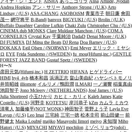
アイナ・ジ・エンド
AISHA
あっこゴリラ
Alisa
Amiide, Jyodan
Andrea Hopkins
アン・サリー
Anthony Strong / (U.K)
Arto
Lindsay / (U.S)
ASA-CHANG
ASOBOiSM
青葉市子
朝日廉
會田
茂一
網守将平
B-Bandj
banvox
BIGYUKI / (U.S)
Brolin / (U.K)
Buffalo Daughter
Caroline Lufkin
Chaki Zulu
Christopher Chu / (U.S)
CINEMA dub MONKS
Clare Muldaur Manchon / (U.S)
COM.A
CORNELIUS
Crystal Kay
千葉純治
DadaD
Denai Moore / (U.K)
DJ FUMIYA
DJ Mitsu the Beats
DJ Rena
Doa Barney / (U.S)
DOKAKA
Egil Olsen / (NORWAY)
Emi Meyer
エリック・ミヤシ
ロ
EYE
Frida Sundemo / (SWEDEN)
fu_mou(Hifumi,inc.)
GENTLE
FOREST JAZZ BAND
Gustaf Spetz / (SWEDEN)
H〜N
彦田元気(Hifumi,inc.)
H ZETTRIO
HIFANA
ヒゲドライバー
HIMI
hy4_4yh
橋本和昌
浜渦正志
畠山美由紀
ハヤシベトモノリ
井筒昭雄
illiomote
イルリメ / 鴨田潤
ILMARI
一ノ瀬響
稲葉真由
池田智子
Jono Mcleery / (NETHERLANDS)
José James / (U.S)
Julia Shortreed
小玉ひかり
カヒミ・カリィ
Kaleb James
Katie
Costello / (U.S)
河野圭
KOTETSU
岸川恭子
kZm
カムラ ミカウ
清竜人
加藤修平(NOT WONK)
神田智子
菅野よう子
Layla Eve
Layup / (U.S)
Leo Imai
三宅純
三宅一徳
松本圭司
前山田健一
前
野健太
Maika Loubté
majiko
Masayoshi Iimori
meiyo
未知瑠
Miho
Hatori / (U.S)
MIYACHI
MIYAVI
mochilon
ミゾベ リョウ(odol）