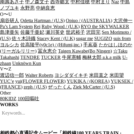
南壽あさ子
中ノ森文子
西寺郷太
中村佳穂
中村まり
Naz
中島
ノブユキ
永野亮
中納良恵
O〜U
扇谷研人
Odetta Hartman / (U.S)
Opiuo / (AUSTRALIA)
大沢伸一
Pa’s Lam System
Rei
Ruby Wood / (U.K)
RYO the SKYWALKER
島津亜矢
佐藤千亜妃
瀬川英史
世武裕子
沢田完
Sen Morimoto /
(U.S)
佐々木詩織
Stacey Kent / (U.K)
sugar me
SUGIZO
suis from
ヨルシカ
佐高陵平(y0c1e) / (Hifumi,inc.)
手嶌葵
たかはしほのか
(リーガルリリー)
冨永恵介
Taigen Kawabe(Bo Ningen)
☆Taku
Takahashi
TENDRE
TUCKER
牛尾憲輔
梅林太郎 a.k.a milk
U-
zhaan
Unknöwn Kun
V〜Z
渡辺信一郎
Walter Roberts
ヨシダダイキチ
米田直之
米田望
YUC’e
yui(FLOWER FLOWER)
YUKIKA / (KOREA)
YUKSEK /
(FRANCE)
zeph / (U.S)
ぜったくん
Ziek McCarter / (U.S)
Other
80KIDZ
100回嘔吐
WORKS
相鉄都心直通記念ムービー「相鉄線100 YEARS TRAIN」