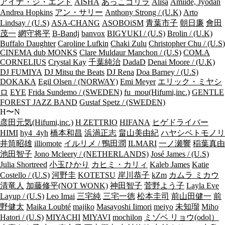
アイナ・ジ・エンド
AISHA
あっこゴリラ
Alisa
Amiide, Jyodan
Andrea Hopkins
アン・サリー
Anthony Strong / (U.K)
Arto
Lindsay / (U.S)
ASA-CHANG
ASOBOiSM
青葉市子
朝日廉
會田
茂一
網守将平
B-Bandj
banvox
BIGYUKI / (U.S)
Brolin / (U.K)
Buffalo Daughter
Caroline Lufkin
Chaki Zulu
Christopher Chu / (U.S)
CINEMA dub MONKS
Clare Muldaur Manchon / (U.S)
COM.A
CORNELIUS
Crystal Kay
千葉純治
DadaD
Denai Moore / (U.K)
DJ FUMIYA
DJ Mitsu the Beats
DJ Rena
Doa Barney / (U.S)
DOKAKA
Egil Olsen / (NORWAY)
Emi Meyer
エリック・ミヤシ
ロ
EYE
Frida Sundemo / (SWEDEN)
fu_mou(Hifumi,inc.)
GENTLE
FOREST JAZZ BAND
Gustaf Spetz / (SWEDEN)
H〜N
彦田元気(Hifumi,inc.)
H ZETTRIO
HIFANA
ヒゲドライバー
HIMI
hy4_4yh
橋本和昌
浜渦正志
畠山美由紀
ハヤシベトモノリ
井筒昭雄
illiomote
イルリメ / 鴨田潤
ILMARI
一ノ瀬響
稲葉真由
池田智子
Jono Mcleery / (NETHERLANDS)
José James / (U.S)
Julia Shortreed
小玉ひかり
カヒミ・カリィ
Kaleb James
Katie
Costello / (U.S)
河野圭
KOTETSU
岸川恭子
kZm
カムラ ミカウ
清竜人
加藤修平(NOT WONK)
神田智子
菅野よう子
Layla Eve
Layup / (U.S)
Leo Imai
三宅純
三宅一徳
松本圭司
前山田健一
前
野健太
Maika Loubté
majiko
Masayoshi Iimori
meiyo
未知瑠
Miho
Hatori / (U.S)
MIYACHI
MIYAVI
mochilon
ミゾベ リョウ(odol）