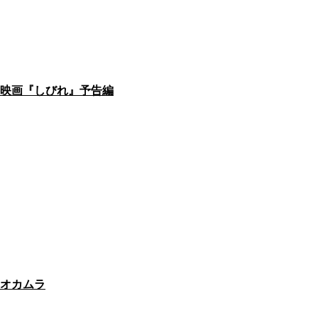
映画『しびれ』予告編
オカムラ