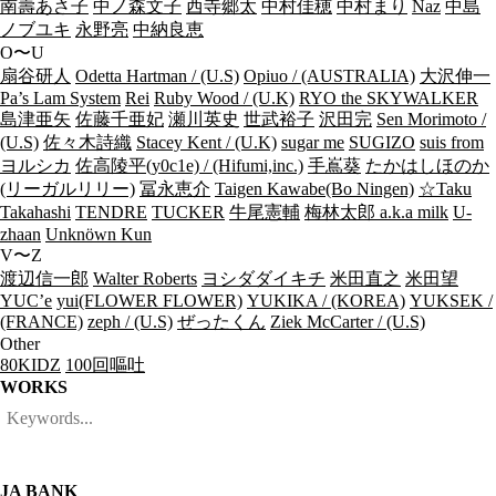
南壽あさ子
中ノ森文子
西寺郷太
中村佳穂
中村まり
Naz
中島
ノブユキ
永野亮
中納良恵
O〜U
扇谷研人
Odetta Hartman / (U.S)
Opiuo / (AUSTRALIA)
大沢伸一
Pa’s Lam System
Rei
Ruby Wood / (U.K)
RYO the SKYWALKER
島津亜矢
佐藤千亜妃
瀬川英史
世武裕子
沢田完
Sen Morimoto /
(U.S)
佐々木詩織
Stacey Kent / (U.K)
sugar me
SUGIZO
suis from
ヨルシカ
佐高陵平(y0c1e) / (Hifumi,inc.)
手嶌葵
たかはしほのか
(リーガルリリー)
冨永恵介
Taigen Kawabe(Bo Ningen)
☆Taku
Takahashi
TENDRE
TUCKER
牛尾憲輔
梅林太郎 a.k.a milk
U-
zhaan
Unknöwn Kun
V〜Z
渡辺信一郎
Walter Roberts
ヨシダダイキチ
米田直之
米田望
YUC’e
yui(FLOWER FLOWER)
YUKIKA / (KOREA)
YUKSEK /
(FRANCE)
zeph / (U.S)
ぜったくん
Ziek McCarter / (U.S)
Other
80KIDZ
100回嘔吐
WORKS
JA BANK