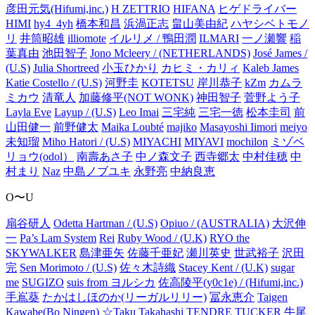
彦田元気(Hifumi,inc.)
H ZETTRIO
HIFANA
ヒゲドライバー
HIMI
hy4_4yh
橋本和昌
浜渦正志
畠山美由紀
ハヤシベトモノ
リ
井筒昭雄
illiomote
イルリメ / 鴨田潤
ILMARI
一ノ瀬響
稲
葉真由
池田智子
Jono Mcleery / (NETHERLANDS)
José James /
(U.S)
Julia Shortreed
小玉ひかり
カヒミ・カリィ
Kaleb James
Katie Costello / (U.S)
河野圭
KOTETSU
岸川恭子
kZm
カムラ
ミカウ
清竜人
加藤修平(NOT WONK)
神田智子
菅野よう子
Layla Eve
Layup / (U.S)
Leo Imai
三宅純
三宅一徳
松本圭司
前
山田健一
前野健太
Maika Loubté
majiko
Masayoshi Iimori
meiyo
未知瑠
Miho Hatori / (U.S)
MIYACHI
MIYAVI
mochilon
ミゾベ
リョウ(odol）
南壽あさ子
中ノ森文子
西寺郷太
中村佳穂
中
村まり
Naz
中島ノブユキ
永野亮
中納良恵
O〜U
扇谷研人
Odetta Hartman / (U.S)
Opiuo / (AUSTRALIA)
大沢伸
一
Pa’s Lam System
Rei
Ruby Wood / (U.K)
RYO the
SKYWALKER
島津亜矢
佐藤千亜妃
瀬川英史
世武裕子
沢田
完
Sen Morimoto / (U.S)
佐々木詩織
Stacey Kent / (U.K)
sugar
me
SUGIZO
suis from ヨルシカ
佐高陵平(y0c1e) / (Hifumi,inc.)
手嶌葵
たかはしほのか(リーガルリリー)
冨永恵介
Taigen
Kawabe(Bo Ningen)
☆Taku Takahashi
TENDRE
TUCKER
牛尾