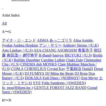
Artist Index
All
A〜G
アイナ・ジ・エンド
AISHA
あっこゴリラ
Alisa
Amiide,
Jyodan
Andrea Hopkins
アン・サリー
Anthony Strong / (U.K)
Arto Lindsay / (U.S)
ASA-CHANG
ASOBOiSM
青葉市子
朝日
廉
會田茂一
網守将平
B-Bandj
banvox
BIGYUKI / (U.S)
Brolin
/ (U.K)
Buffalo Daughter
Caroline Lufkin
Chaki Zulu
Christopher
Chu / (U.S)
CINEMA dub MONKS
Clare Muldaur Manchon /
(U.S)
COM.A
CORNELIUS
Crystal Kay
千葉純治
DadaD
Denai
Moore / (U.K)
DJ FUMIYA
DJ Mitsu the Beats
DJ Rena
Doa
Barney / (U.S)
DOKAKA
Egil Olsen / (NORWAY)
Emi Meyer
エ
リック・ミヤシロ
EYE
Frida Sundemo / (SWEDEN)
fu_mou(Hifumi,inc.)
GENTLE FOREST JAZZ BAND
Gustaf
Spetz / (SWEDEN)
H〜N