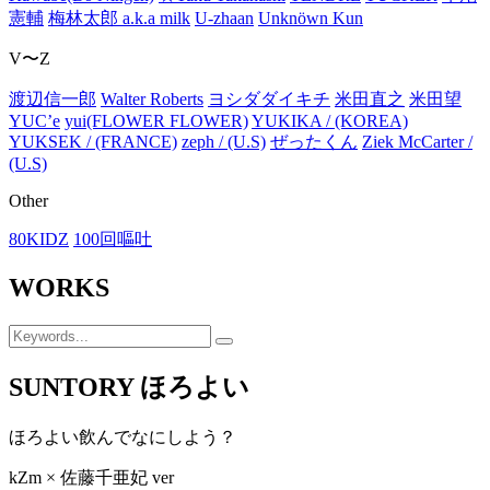
憲輔
梅林太郎 a.k.a milk
U-zhaan
Unknöwn Kun
V〜Z
渡辺信一郎
Walter Roberts
ヨシダダイキチ
米田直之
米田望
YUC’e
yui(FLOWER FLOWER)
YUKIKA / (KOREA)
YUKSEK / (FRANCE)
zeph / (U.S)
ぜったくん
Ziek McCarter /
(U.S)
Other
80KIDZ
100回嘔吐
WORKS
SUNTORY ほろよい
ほろよい飲んでなにしよう？
kZm × 佐藤千亜妃 ver