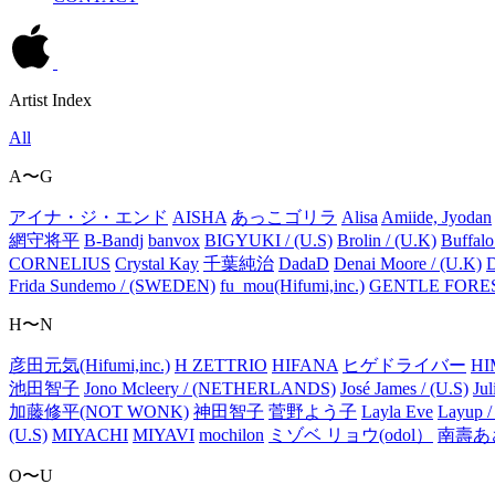
Artist Index
All
A〜G
アイナ・ジ・エンド
AISHA
あっこゴリラ
Alisa
Amiide, Jyodan
網守将平
B-Bandj
banvox
BIGYUKI / (U.S)
Brolin / (U.K)
Buffalo
CORNELIUS
Crystal Kay
千葉純治
DadaD
Denai Moore / (U.K)
Frida Sundemo / (SWEDEN)
fu_mou(Hifumi,inc.)
GENTLE FORE
H〜N
彦田元気(Hifumi,inc.)
H ZETTRIO
HIFANA
ヒゲドライバー
HI
池田智子
Jono Mcleery / (NETHERLANDS)
José James / (U.S)
Jul
加藤修平(NOT WONK)
神田智子
菅野よう子
Layla Eve
Layup /
(U.S)
MIYACHI
MIYAVI
mochilon
ミゾベ リョウ(odol）
南壽あ
O〜U