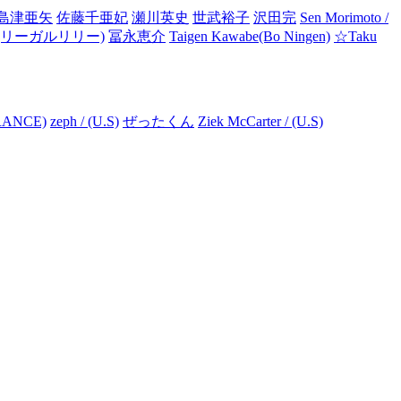
島津亜矢
佐藤千亜妃
瀬川英史
世武裕子
沢田完
Sen Morimoto /
リーガルリリー)
冨永恵介
Taigen Kawabe(Bo Ningen)
☆Taku
RANCE)
zeph / (U.S)
ぜったくん
Ziek McCarter / (U.S)