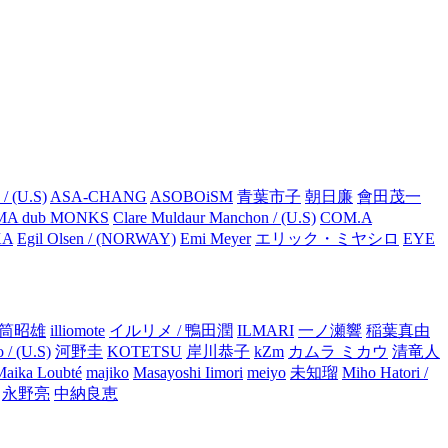
 / (U.S)
ASA-CHANG
ASOBOiSM
青葉市子
朝日廉
會田茂一
MA dub MONKS
Clare Muldaur Manchon / (U.S)
COM.A
KA
Egil Olsen / (NORWAY)
Emi Meyer
エリック・ミヤシロ
EYE
筒昭雄
illiomote
イルリメ / 鴨田潤
ILMARI
一ノ瀬響
稲葉真由
o / (U.S)
河野圭
KOTETSU
岸川恭子
kZm
カムラ ミカウ
清竜人
Maika Loubté
majiko
Masayoshi Iimori
meiyo
未知瑠
Miho Hatori /
永野亮
中納良恵