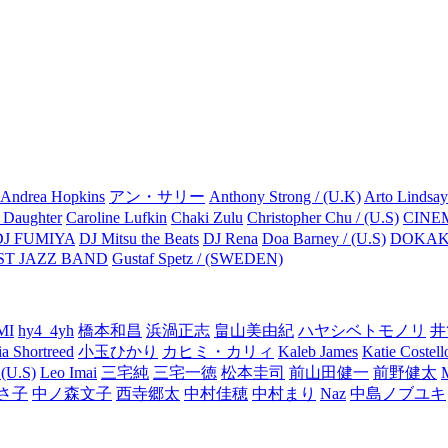
Andrea Hopkins
アン・サリー
Anthony Strong / (U.K)
Arto Lindsay
 Daughter
Caroline Lufkin
Chaki Zulu
Christopher Chu / (U.S)
CINE
DJ FUMIYA
DJ Mitsu the Beats
DJ Rena
Doa Barney / (U.S)
DOKA
ST JAZZ BAND
Gustaf Spetz / (SWEDEN)
MI
hy4_4yh
橋本和昌
浜渦正志
畠山美由紀
ハヤシベトモノリ
井
ia Shortreed
小玉ひかり
カヒミ・カリィ
Kaleb James
Katie Costell
 (U.S)
Leo Imai
三宅純
三宅一徳
松本圭司
前山田健一
前野健太
さ子
中ノ森文子
西寺郷太
中村佳穂
中村まり
Naz
中島ノブユキ