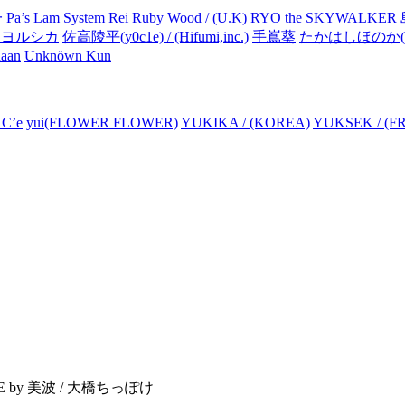
一
Pa’s Lam System
Rei
Ruby Wood / (U.K)
RYO the SKYWALKER
rom ヨルシカ
佐高陵平(y0c1e) / (Hifumi,inc.)
手嶌葵
たかはしほのか(
aan
Unknöwn Kun
C’e
yui(FLOWER FLOWER)
YUKIKA / (KOREA)
YUKSEK / (F
 ICE by 美波 / 大橋ちっぽけ