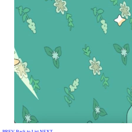
PREV
Back to List
NEXT