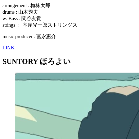
arrangement : 梅林太郎
drums : 山木秀夫
w. Bass : 関谷友貴
strings ： 室屋光一郎ストリングス
music producer : 冨永惠介
LINK
SUNTORY ほろよい