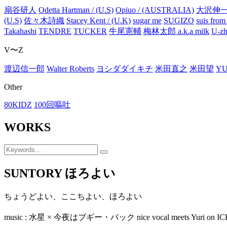
扇谷研人
Odetta Hartman / (U.S)
Opiuo / (AUSTRALIA)
大沢伸
(U.S)
佐々木詩織
Stacey Kent / (U.K)
sugar me
SUGIZO
suis f
Takahashi
TENDRE
TUCKER
牛尾憲輔
梅林太郎 a.k.a milk
U-zh
V〜Z
渡辺信一郎
Walter Roberts
ヨシダダイキチ
米田直之
米田望
YU
Other
80KIDZ
100回嘔吐
WORKS
SUNTORY ほろよい
ちょうどよい、ここちよい、ほろよい
music : 水星 × 今夜はブギー・バック nice vocal meets Yuri on