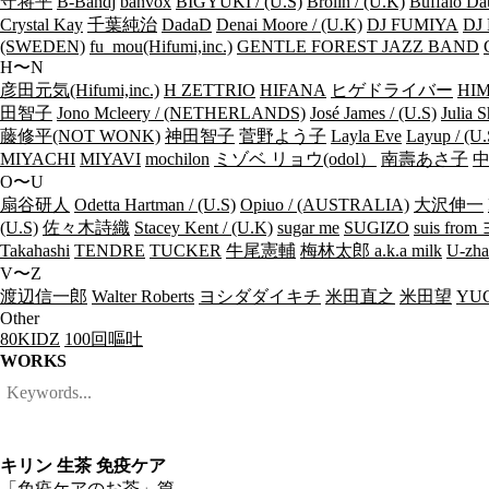
守将平
B-Bandj
banvox
BIGYUKI / (U.S)
Brolin / (U.K)
Buffalo Da
Crystal Kay
千葉純治
DadaD
Denai Moore / (U.K)
DJ FUMIYA
DJ 
(SWEDEN)
fu_mou(Hifumi,inc.)
GENTLE FOREST JAZZ BAND
H〜N
彦田元気(Hifumi,inc.)
H ZETTRIO
HIFANA
ヒゲドライバー
HIM
田智子
Jono Mcleery / (NETHERLANDS)
José James / (U.S)
Julia S
藤修平(NOT WONK)
神田智子
菅野よう子
Layla Eve
Layup / (U.
MIYACHI
MIYAVI
mochilon
ミゾベ リョウ(odol）
南壽あさ子
O〜U
扇谷研人
Odetta Hartman / (U.S)
Opiuo / (AUSTRALIA)
大沢伸一
(U.S)
佐々木詩織
Stacey Kent / (U.K)
sugar me
SUGIZO
suis fr
Takahashi
TENDRE
TUCKER
牛尾憲輔
梅林太郎 a.k.a milk
U-zha
V〜Z
渡辺信一郎
Walter Roberts
ヨシダダイキチ
米田直之
米田望
YUC
Other
80KIDZ
100回嘔吐
WORKS
キリン 生茶 免疫ケア
「免疫ケアのお茶」篇