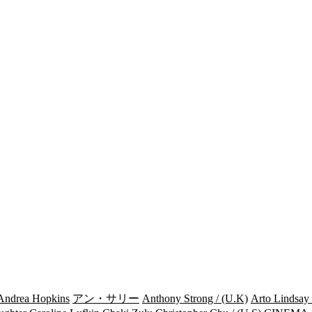
Andrea Hopkins
アン・サリー
Anthony Strong / (U.K)
Arto Lindsay 