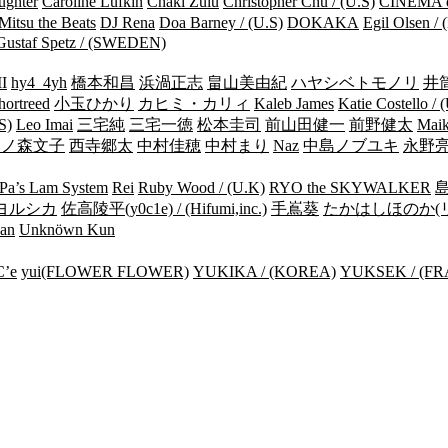
ughter
Caroline Lufkin
Chaki Zulu
Christopher Chu / (U.S)
CINEMA 
Mitsu the Beats
DJ Rena
Doa Barney / (U.S)
DOKAKA
Egil Olsen 
Gustaf Spetz / (SWEDEN)
I
hy4_4yh
橋本和昌
浜渦正志
畠山美由紀
ハヤシベトモノリ
井
hortreed
小玉ひかり
カヒミ・カリィ
Kaleb James
Katie Costello / 
S)
Leo Imai
三宅純
三宅一徳
松本圭司
前山田健一
前野健太
Maik
中ノ森文子
西寺郷太
中村佳穂
中村まり
Naz
中島ノブユキ
永野
Pa’s Lam System
Rei
Ruby Wood / (U.K)
RYO the SKYWALKER
om ヨルシカ
佐高陵平(y0c1e) / (Hifumi,inc.)
手嶌葵
たかはしほのか(
an
Unknöwn Kun
’e
yui(FLOWER FLOWER)
YUKIKA / (KOREA)
YUKSEK / (F