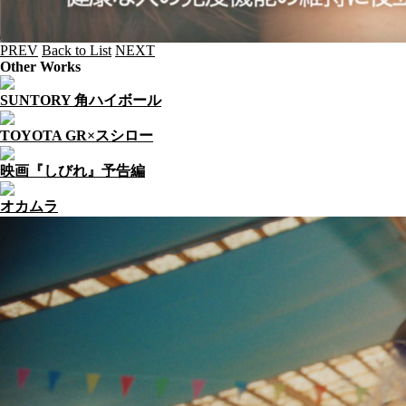
PREV
Back to List
NEXT
Other Works
SUNTORY 角ハイボール
TOYOTA GR×スシロー
映画『しびれ』予告編
オカムラ