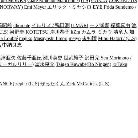
dub MONKS
Clare Muldaur Manchon / (U.S)
COM.A
CORNELIUS
/ (NORWAY)
Emi Meyer
エリック・ミヤシロ
EYE
Frida Sundemo /
筒昭雄
illiomote
イルリメ / 鴨田潤
ILMARI
一ノ瀬響
稲葉真由
池
(U.S)
河野圭
KOTETSU
岸川恭子
kZm
カムラ ミカウ
清竜人
加
a Loubté
majiko
Masayoshi Iimori
meiyo
未知瑠
Miho Hatori / (U.S)
亮
中納良恵
島津亜矢
佐藤千亜妃
瀬川英史
世武裕子
沢田完
Sen Morimoto /
リーガルリリー)
冨永恵介
Taigen Kawabe(Bo Ningen)
☆Taku
RANCE)
zeph / (U.S)
ぜったくん
Ziek McCarter / (U.S)