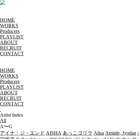
HOME
WORKS
Producers
PLAYLIST
ABOUT
RECRUIT
CONTACT
HOME
WORKS
Producers
PLAYLIST
ABOUT
RECRUIT
CONTACT
Artist Index
All
A〜G
アイナ・ジ・エンド
AISHA
あっこゴリラ
Alisa
Amiide, Jyodan