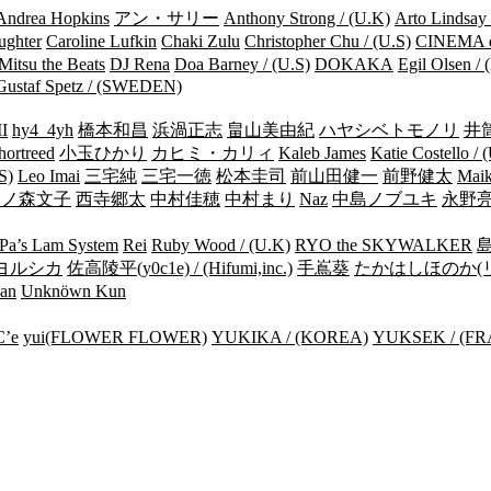
Andrea Hopkins
アン・サリー
Anthony Strong / (U.K)
Arto Lindsay 
ughter
Caroline Lufkin
Chaki Zulu
Christopher Chu / (U.S)
CINEMA 
Mitsu the Beats
DJ Rena
Doa Barney / (U.S)
DOKAKA
Egil Olsen 
Gustaf Spetz / (SWEDEN)
I
hy4_4yh
橋本和昌
浜渦正志
畠山美由紀
ハヤシベトモノリ
井
hortreed
小玉ひかり
カヒミ・カリィ
Kaleb James
Katie Costello / 
S)
Leo Imai
三宅純
三宅一徳
松本圭司
前山田健一
前野健太
Maik
中ノ森文子
西寺郷太
中村佳穂
中村まり
Naz
中島ノブユキ
永野
Pa’s Lam System
Rei
Ruby Wood / (U.K)
RYO the SKYWALKER
om ヨルシカ
佐高陵平(y0c1e) / (Hifumi,inc.)
手嶌葵
たかはしほのか(
an
Unknöwn Kun
’e
yui(FLOWER FLOWER)
YUKIKA / (KOREA)
YUKSEK / (F