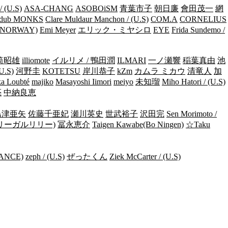
/ (U.S)
ASA-CHANG
ASOBOiSM
青葉市子
朝日廉
會田茂一
網
dub MONKS
Clare Muldaur Manchon / (U.S)
COM.A
CORNELIUS
/ (NORWAY)
Emi Meyer
エリック・ミヤシロ
EYE
Frida Sundemo /
筒昭雄
illiomote
イルリメ / 鴨田潤
ILMARI
一ノ瀬響
稲葉真由
池
(U.S)
河野圭
KOTETSU
岸川恭子
kZm
カムラ ミカウ
清竜人
加
a Loubté
majiko
Masayoshi Iimori
meiyo
未知瑠
Miho Hatori / (U.S)
亮
中納良恵
島津亜矢
佐藤千亜妃
瀬川英史
世武裕子
沢田完
Sen Morimoto /
リーガルリリー)
冨永恵介
Taigen Kawabe(Bo Ningen)
☆Taku
RANCE)
zeph / (U.S)
ぜったくん
Ziek McCarter / (U.S)