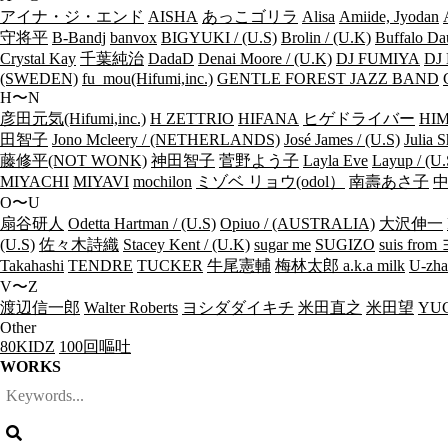
アイナ・ジ・エンド
AISHA
あっこゴリラ
Alisa
Amiide, Jyodan
守将平
B-Bandj
banvox
BIGYUKI / (U.S)
Brolin / (U.K)
Buffalo Da
Crystal Kay
千葉純治
DadaD
Denai Moore / (U.K)
DJ FUMIYA
DJ 
(SWEDEN)
fu_mou(Hifumi,inc.)
GENTLE FOREST JAZZ BAND
H〜N
彦田元気(Hifumi,inc.)
H ZETTRIO
HIFANA
ヒゲドライバー
HIM
田智子
Jono Mcleery / (NETHERLANDS)
José James / (U.S)
Julia S
藤修平(NOT WONK)
神田智子
菅野よう子
Layla Eve
Layup / (U.
MIYACHI
MIYAVI
mochilon
ミゾベ リョウ(odol）
南壽あさ子
O〜U
扇谷研人
Odetta Hartman / (U.S)
Opiuo / (AUSTRALIA)
大沢伸一
(U.S)
佐々木詩織
Stacey Kent / (U.K)
sugar me
SUGIZO
suis fr
Takahashi
TENDRE
TUCKER
牛尾憲輔
梅林太郎 a.k.a milk
U-zha
V〜Z
渡辺信一郎
Walter Roberts
ヨシダダイキチ
米田直之
米田望
YUC
Other
80KIDZ
100回嘔吐
WORKS