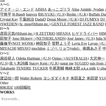
A〜G
アイナ・ジ・エンド
AISHA
あっこゴリラ
Alisa
Amiide, Jyodan
守将平
B-Bandj
banvox
BIGYUKI / (U.S)
Brolin / (U.K)
Buffalo Da
Crystal Kay
千葉純治
DadaD
Denai Moore / (U.K)
DJ FUMIYA
DJ 
(SWEDEN)
fu_mou(Hifumi,inc.)
GENTLE FOREST JAZZ BAND
H〜N
彦田元気(Hifumi,inc.)
H ZETTRIO
HIFANA
ヒゲドライバー
HIM
田智子
Jono Mcleery / (NETHERLANDS)
José James / (U.S)
Julia S
藤修平(NOT WONK)
神田智子
菅野よう子
Layla Eve
Layup / (U.
MIYACHI
MIYAVI
mochilon
ミゾベ リョウ(odol）
南壽あさ子
O〜U
扇谷研人
Odetta Hartman / (U.S)
Opiuo / (AUSTRALIA)
大沢伸一
(U.S)
佐々木詩織
Stacey Kent / (U.K)
sugar me
SUGIZO
suis fr
Takahashi
TENDRE
TUCKER
牛尾憲輔
梅林太郎 a.k.a milk
U-zha
V〜Z
渡辺信一郎
Walter Roberts
ヨシダダイキチ
米田直之
米田望
YUC
Other
80KIDZ
100回嘔吐
WORKS