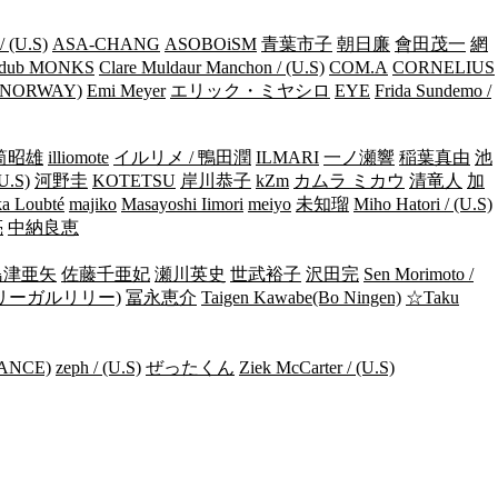
/ (U.S)
ASA-CHANG
ASOBOiSM
青葉市子
朝日廉
會田茂一
網
dub MONKS
Clare Muldaur Manchon / (U.S)
COM.A
CORNELIUS
/ (NORWAY)
Emi Meyer
エリック・ミヤシロ
EYE
Frida Sundemo /
筒昭雄
illiomote
イルリメ / 鴨田潤
ILMARI
一ノ瀬響
稲葉真由
池
(U.S)
河野圭
KOTETSU
岸川恭子
kZm
カムラ ミカウ
清竜人
加
a Loubté
majiko
Masayoshi Iimori
meiyo
未知瑠
Miho Hatori / (U.S)
亮
中納良恵
島津亜矢
佐藤千亜妃
瀬川英史
世武裕子
沢田完
Sen Morimoto /
リーガルリリー)
冨永恵介
Taigen Kawabe(Bo Ningen)
☆Taku
RANCE)
zeph / (U.S)
ぜったくん
Ziek McCarter / (U.S)