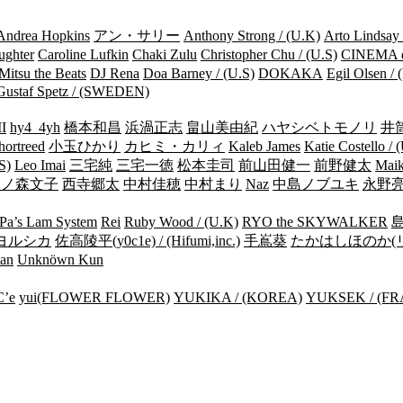
Andrea Hopkins
アン・サリー
Anthony Strong / (U.K)
Arto Lindsay 
ughter
Caroline Lufkin
Chaki Zulu
Christopher Chu / (U.S)
CINEMA 
Mitsu the Beats
DJ Rena
Doa Barney / (U.S)
DOKAKA
Egil Olsen 
Gustaf Spetz / (SWEDEN)
I
hy4_4yh
橋本和昌
浜渦正志
畠山美由紀
ハヤシベトモノリ
井
hortreed
小玉ひかり
カヒミ・カリィ
Kaleb James
Katie Costello / 
S)
Leo Imai
三宅純
三宅一徳
松本圭司
前山田健一
前野健太
Maik
中ノ森文子
西寺郷太
中村佳穂
中村まり
Naz
中島ノブユキ
永野
Pa’s Lam System
Rei
Ruby Wood / (U.K)
RYO the SKYWALKER
om ヨルシカ
佐高陵平(y0c1e) / (Hifumi,inc.)
手嶌葵
たかはしほのか(
an
Unknöwn Kun
’e
yui(FLOWER FLOWER)
YUKIKA / (KOREA)
YUKSEK / (F