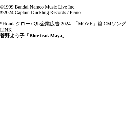
©1999 Bandai Namco Music Live Inc.
℗2024 Captain Duckling Records / Piano
*Hondaグローバル企業広告 2024 「MOVE」篇 CMソング
LINK
菅野よう子「Blue feat. Maya」