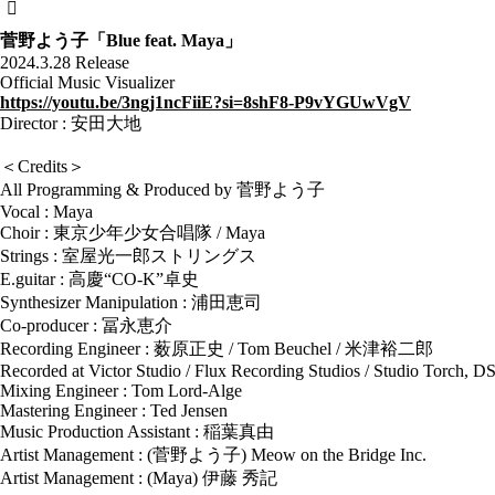
菅野よう子「Blue feat. Maya」
2024.3.28 Release
Official Music Visualizer
https://youtu.be/3ngj1ncFiiE?si=8shF8-P9vYGUwVgV
Director : 安田大地
＜Credits＞
All Programming & Produced by 菅野よう子
Vocal : Maya
Choir : 東京少年少女合唱隊 / Maya
Strings : 室屋光一郎ストリングス
E.guitar : 高慶“CO-K”卓史
Synthesizer Manipulation : 浦田恵司
Co-producer : 冨永恵介
Recording Engineer : 薮原正史 / Tom Beuchel / 米津裕二郎
Recorded at Victor Studio / Flux Recording Studios / Studio Torch, D
Mixing Engineer : Tom Lord-Alge
Mastering Engineer : Ted Jensen
Music Production Assistant : 稲葉真由
Artist Management : (菅野よう子) Meow on the Bridge Inc.
Artist Management : (Maya) 伊藤 秀記