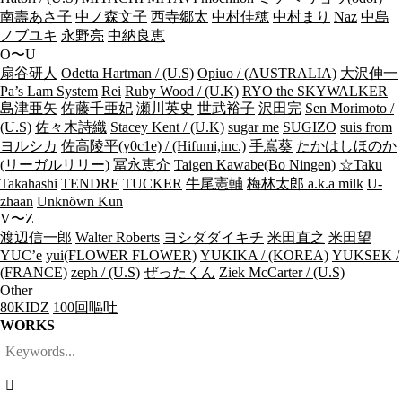
南壽あさ子
中ノ森文子
西寺郷太
中村佳穂
中村まり
Naz
中島
ノブユキ
永野亮
中納良恵
O〜U
扇谷研人
Odetta Hartman / (U.S)
Opiuo / (AUSTRALIA)
大沢伸一
Pa’s Lam System
Rei
Ruby Wood / (U.K)
RYO the SKYWALKER
島津亜矢
佐藤千亜妃
瀬川英史
世武裕子
沢田完
Sen Morimoto /
(U.S)
佐々木詩織
Stacey Kent / (U.K)
sugar me
SUGIZO
suis from
ヨルシカ
佐高陵平(y0c1e) / (Hifumi,inc.)
手嶌葵
たかはしほのか
(リーガルリリー)
冨永恵介
Taigen Kawabe(Bo Ningen)
☆Taku
Takahashi
TENDRE
TUCKER
牛尾憲輔
梅林太郎 a.k.a milk
U-
zhaan
Unknöwn Kun
V〜Z
渡辺信一郎
Walter Roberts
ヨシダダイキチ
米田直之
米田望
YUC’e
yui(FLOWER FLOWER)
YUKIKA / (KOREA)
YUKSEK /
(FRANCE)
zeph / (U.S)
ぜったくん
Ziek McCarter / (U.S)
Other
80KIDZ
100回嘔吐
WORKS