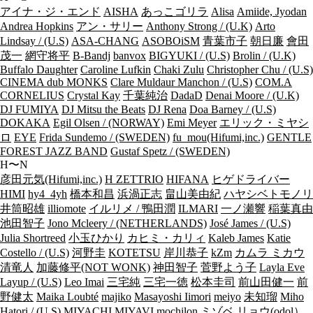
アイナ・ジ・エンド
AISHA
あっこゴリラ
Alisa
Amiide, Jyodan
Andrea Hopkins
アン・サリー
Anthony Strong / (U.K)
Arto
Lindsay / (U.S)
ASA-CHANG
ASOBOiSM
青葉市子
朝日廉
會田
茂一
網守将平
B-Bandj
banvox
BIGYUKI / (U.S)
Brolin / (U.K)
Buffalo Daughter
Caroline Lufkin
Chaki Zulu
Christopher Chu / (U.S)
CINEMA dub MONKS
Clare Muldaur Manchon / (U.S)
COM.A
CORNELIUS
Crystal Kay
千葉純治
DadaD
Denai Moore / (U.K)
DJ FUMIYA
DJ Mitsu the Beats
DJ Rena
Doa Barney / (U.S)
DOKAKA
Egil Olsen / (NORWAY)
Emi Meyer
エリック・ミヤシ
ロ
EYE
Frida Sundemo / (SWEDEN)
fu_mou(Hifumi,inc.)
GENTLE
FOREST JAZZ BAND
Gustaf Spetz / (SWEDEN)
H〜N
彦田元気(Hifumi,inc.)
H ZETTRIO
HIFANA
ヒゲドライバー
HIMI
hy4_4yh
橋本和昌
浜渦正志
畠山美由紀
ハヤシベトモノリ
井筒昭雄
illiomote
イルリメ / 鴨田潤
ILMARI
一ノ瀬響
稲葉真由
池田智子
Jono Mcleery / (NETHERLANDS)
José James / (U.S)
Julia Shortreed
小玉ひかり
カヒミ・カリィ
Kaleb James
Katie
Costello / (U.S)
河野圭
KOTETSU
岸川恭子
kZm
カムラ ミカウ
清竜人
加藤修平(NOT WONK)
神田智子
菅野よう子
Layla Eve
Layup / (U.S)
Leo Imai
三宅純
三宅一徳
松本圭司
前山田健一
前
野健太
Maika Loubté
majiko
Masayoshi Iimori
meiyo
未知瑠
Miho
Hatori / (U.S)
MIYACHI
MIYAVI
mochilon
ミゾベ リョウ(odol）