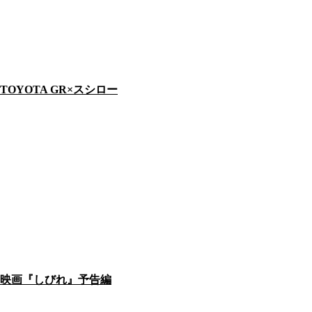
TOYOTA GR×スシロー
映画『しびれ』予告編