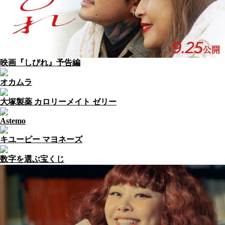
映画『しびれ』予告編
オカムラ
大塚製薬 カロリーメイト ゼリー
Astemo
キユーピー マヨネーズ
数字を選ぶ宝くじ