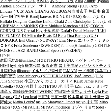
アイナ・ジ・エンド
AISHA
あっこゴリラ
Alisa
Amiide, Jyodan
Andrea Hopkins
アン・サリー
Anthony Strong / (U.K)
Arto
Lindsay / (U.S)
ASA-CHANG
ASOBOiSM
青葉市子
朝日廉
會田
茂一
網守将平
B-Bandj
banvox
BIGYUKI / (U.S)
Brolin / (U.K)
Buffalo Daughter
Caroline Lufkin
Chaki Zulu
Christopher Chu / (U.S)
CINEMA dub MONKS
Clare Muldaur Manchon / (U.S)
COM.A
CORNELIUS
Crystal Kay
千葉純治
DadaD
Denai Moore / (U.K)
DJ FUMIYA
DJ Mitsu the Beats
DJ Rena
Doa Barney / (U.S)
DOKAKA
Egil Olsen / (NORWAY)
Emi Meyer
エリック・ミヤシ
ロ
EYE
Frida Sundemo / (SWEDEN)
fu_mou(Hifumi,inc.)
GENTLE
FOREST JAZZ BAND
Gustaf Spetz / (SWEDEN)
H〜N
彦田元気(Hifumi,inc.)
H ZETTRIO
HIFANA
ヒゲドライバー
HIMI
hy4_4yh
橋本和昌
浜渦正志
畠山美由紀
ハヤシベトモノリ
井筒昭雄
illiomote
イルリメ / 鴨田潤
ILMARI
一ノ瀬響
稲葉真由
池田智子
Jono Mcleery / (NETHERLANDS)
José James / (U.S)
Julia Shortreed
小玉ひかり
カヒミ・カリィ
Kaleb James
Katie
Costello / (U.S)
河野圭
KOTETSU
岸川恭子
kZm
カムラ ミカウ
清竜人
加藤修平(NOT WONK)
神田智子
菅野よう子
Layla Eve
Layup / (U.S)
Leo Imai
三宅純
三宅一徳
松本圭司
前山田健一
前
野健太
Maika Loubté
majiko
Masayoshi Iimori
meiyo
未知瑠
Miho
Hatori / (U.S)
MIYACHI
MIYAVI
mochilon
ミゾベ リョウ(odol）