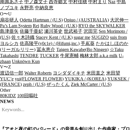
南壽あさ子
中ノ森文子
西寺郷太
中村佳穂
中村まり
Naz
中島
ノブユキ
永野亮
中納良恵
O〜U
扇谷研人
Odetta Hartman / (U.S)
Opiuo / (AUSTRALIA)
大沢伸一
Pa’s Lam System
Rei
Ruby Wood / (U.K)
RYO the SKYWALKER
島津亜矢
佐藤千亜妃
瀬川英史
世武裕子
沢田完
Sen Morimoto /
(U.S)
佐々木詩織
Stacey Kent / (U.K)
sugar me
SUGIZO
suis from
ヨルシカ
佐高陵平(y0c1e) / (Hifumi,inc.)
手嶌葵
たかはしほのか
(リーガルリリー)
冨永恵介
Taigen Kawabe(Bo Ningen)
☆Taku
Takahashi
TENDRE
TUCKER
牛尾憲輔
梅林太郎 a.k.a milk
U-
zhaan
Unknöwn Kun
V〜Z
渡辺信一郎
Walter Roberts
ヨシダダイキチ
米田直之
米田望
YUC’e
yui(FLOWER FLOWER)
YUKIKA / (KOREA)
YUKSEK /
(FRANCE)
zeph / (U.S)
ぜったくん
Ziek McCarter / (U.S)
Other
80KIDZ
100回嘔吐
NEWS
『アオと夜の虹のパレード』の音楽を創り出した作曲家・プロ