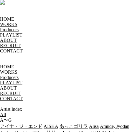
HOME
WORKS
Producers
PLAYLIST
ABOUT
RECRUIT
CONTACT
HOME
WORKS
Producers
PLAYLIST
ABOUT
RECRUIT
CONTACT
Artist Index
All
A〜G
アイナ・ジ・エンド
AISHA
あっこゴリラ
Alisa
Amiide, Jyodan