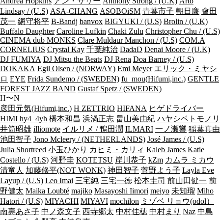
Andrea Hopkins
アン・サリー
Anthony Strong / (U.K)
Arto
Lindsay / (U.S)
ASA-CHANG
ASOBOiSM
青葉市子
朝日廉
會田
茂一
網守将平
B-Bandj
banvox
BIGYUKI / (U.S)
Brolin / (U.K)
Buffalo Daughter
Caroline Lufkin
Chaki Zulu
Christopher Chu / (U.S)
CINEMA dub MONKS
Clare Muldaur Manchon / (U.S)
COM.A
CORNELIUS
Crystal Kay
千葉純治
DadaD
Denai Moore / (U.K)
DJ FUMIYA
DJ Mitsu the Beats
DJ Rena
Doa Barney / (U.S)
DOKAKA
Egil Olsen / (NORWAY)
Emi Meyer
エリック・ミヤシ
ロ
EYE
Frida Sundemo / (SWEDEN)
fu_mou(Hifumi,inc.)
GENTLE
FOREST JAZZ BAND
Gustaf Spetz / (SWEDEN)
H〜N
彦田元気(Hifumi,inc.)
H ZETTRIO
HIFANA
ヒゲドライバー
HIMI
hy4_4yh
橋本和昌
浜渦正志
畠山美由紀
ハヤシベトモノリ
井筒昭雄
illiomote
イルリメ / 鴨田潤
ILMARI
一ノ瀬響
稲葉真由
池田智子
Jono Mcleery / (NETHERLANDS)
José James / (U.S)
Julia Shortreed
小玉ひかり
カヒミ・カリィ
Kaleb James
Katie
Costello / (U.S)
河野圭
KOTETSU
岸川恭子
kZm
カムラ ミカウ
清竜人
加藤修平(NOT WONK)
神田智子
菅野よう子
Layla Eve
Layup / (U.S)
Leo Imai
三宅純
三宅一徳
松本圭司
前山田健一
前
野健太
Maika Loubté
majiko
Masayoshi Iimori
meiyo
未知瑠
Miho
Hatori / (U.S)
MIYACHI
MIYAVI
mochilon
ミゾベ リョウ(odol）
南壽あさ子
中ノ森文子
西寺郷太
中村佳穂
中村まり
Naz
中島