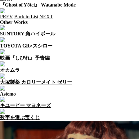
『Ghost of Yōtei』 Watanabe Mode
PREV
Back to List
NEXT
Other Works
SUNTORY 角ハイボール
TOYOTA GR×スシロー
映画『しびれ』予告編
オカムラ
大塚製薬 カロリーメイト ゼリー
Astemo
キユーピー マヨネーズ
数字を選ぶ宝くじ