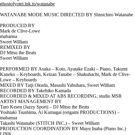
ghostofyotei.lnk.to/watanabe
WATANABE MODE MUSIC DIRECTED BY Shinichiro Watanabe
PRODUCED BY
Mark de Clive-Lowe
mabanua
Sweet William
REMIXED BY
DJ Mitsu the Beats
Sweet William
PERFORMED BY Asuka – Koto, Ayatake Ezaki – Piano, Takumi
Kaneko – Keyboards, Keizan Tanabe – Shakuhachi, Mark de Clive-
Lowe – Keyboards
MIXED BY Taiji Okuda, Masashi Yabuhara, Sweet William
RECORDED BY Takehiko Kamada
RECORDED & MIXED AT ABS RECORDING, studio MSR
ARTIST MANAGEMENT BY
Taro Kesen (Jazzy Sport) – DJ Mitsu the Beats
Yoshiaki Tsushima, Ai Kumagai (origami PRODUCTIONS) –
mabanua
Takashi Watanabe (STITCH INC.) – Sweet William
PRODUCTION COORDINATION BY Mayu Inaba (Piano Inc.)
LINK