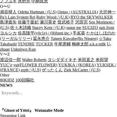
ノブユキ
永野亮
中納良恵
O〜U
扇谷研人
Odetta Hartman / (U.S)
Opiuo / (AUSTRALIA)
大沢伸一
Pa’s Lam System
Rei
Ruby Wood / (U.K)
RYO the SKYWALKER
島津亜矢
佐藤千亜妃
瀬川英史
世武裕子
沢田完
Sen Morimoto /
(U.S)
佐々木詩織
Stacey Kent / (U.K)
sugar me
SUGIZO
suis from
ヨルシカ
佐高陵平(y0c1e) / (Hifumi,inc.)
手嶌葵
たかはしほのか
(リーガルリリー)
冨永恵介
Taigen Kawabe(Bo Ningen)
☆Taku
Takahashi
TENDRE
TUCKER
牛尾憲輔
梅林太郎 a.k.a milk
U-
zhaan
Unknöwn Kun
V〜Z
渡辺信一郎
Walter Roberts
ヨシダダイキチ
米田直之
米田望
YUC’e
yui(FLOWER FLOWER)
YUKIKA / (KOREA)
YUKSEK /
(FRANCE)
zeph / (U.S)
ぜったくん
Ziek McCarter / (U.S)
Other
80KIDZ
100回嘔吐
NEWS
『Ghost of Yōtei』 Watanabe Mode
Streaming Link