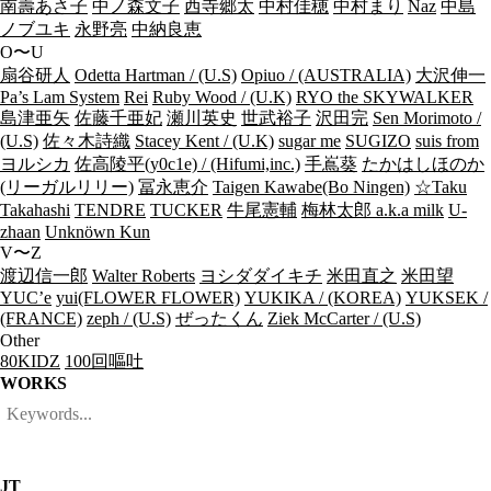
南壽あさ子
中ノ森文子
西寺郷太
中村佳穂
中村まり
Naz
中島
ノブユキ
永野亮
中納良恵
O〜U
扇谷研人
Odetta Hartman / (U.S)
Opiuo / (AUSTRALIA)
大沢伸一
Pa’s Lam System
Rei
Ruby Wood / (U.K)
RYO the SKYWALKER
島津亜矢
佐藤千亜妃
瀬川英史
世武裕子
沢田完
Sen Morimoto /
(U.S)
佐々木詩織
Stacey Kent / (U.K)
sugar me
SUGIZO
suis from
ヨルシカ
佐高陵平(y0c1e) / (Hifumi,inc.)
手嶌葵
たかはしほのか
(リーガルリリー)
冨永恵介
Taigen Kawabe(Bo Ningen)
☆Taku
Takahashi
TENDRE
TUCKER
牛尾憲輔
梅林太郎 a.k.a milk
U-
zhaan
Unknöwn Kun
V〜Z
渡辺信一郎
Walter Roberts
ヨシダダイキチ
米田直之
米田望
YUC’e
yui(FLOWER FLOWER)
YUKIKA / (KOREA)
YUKSEK /
(FRANCE)
zeph / (U.S)
ぜったくん
Ziek McCarter / (U.S)
Other
80KIDZ
100回嘔吐
WORKS
JT