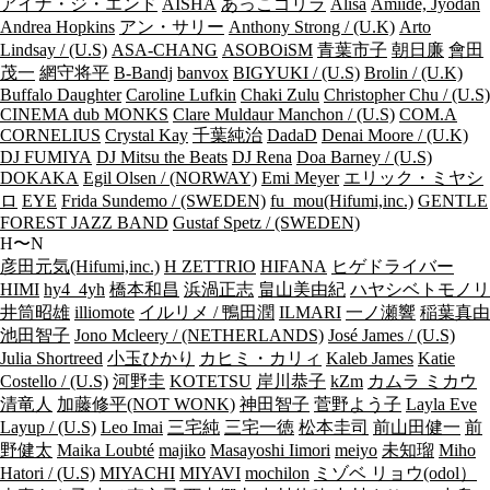
アイナ・ジ・エンド
AISHA
あっこゴリラ
Alisa
Amiide, Jyodan
Andrea Hopkins
アン・サリー
Anthony Strong / (U.K)
Arto
Lindsay / (U.S)
ASA-CHANG
ASOBOiSM
青葉市子
朝日廉
會田
茂一
網守将平
B-Bandj
banvox
BIGYUKI / (U.S)
Brolin / (U.K)
Buffalo Daughter
Caroline Lufkin
Chaki Zulu
Christopher Chu / (U.S)
CINEMA dub MONKS
Clare Muldaur Manchon / (U.S)
COM.A
CORNELIUS
Crystal Kay
千葉純治
DadaD
Denai Moore / (U.K)
DJ FUMIYA
DJ Mitsu the Beats
DJ Rena
Doa Barney / (U.S)
DOKAKA
Egil Olsen / (NORWAY)
Emi Meyer
エリック・ミヤシ
ロ
EYE
Frida Sundemo / (SWEDEN)
fu_mou(Hifumi,inc.)
GENTLE
FOREST JAZZ BAND
Gustaf Spetz / (SWEDEN)
H〜N
彦田元気(Hifumi,inc.)
H ZETTRIO
HIFANA
ヒゲドライバー
HIMI
hy4_4yh
橋本和昌
浜渦正志
畠山美由紀
ハヤシベトモノリ
井筒昭雄
illiomote
イルリメ / 鴨田潤
ILMARI
一ノ瀬響
稲葉真由
池田智子
Jono Mcleery / (NETHERLANDS)
José James / (U.S)
Julia Shortreed
小玉ひかり
カヒミ・カリィ
Kaleb James
Katie
Costello / (U.S)
河野圭
KOTETSU
岸川恭子
kZm
カムラ ミカウ
清竜人
加藤修平(NOT WONK)
神田智子
菅野よう子
Layla Eve
Layup / (U.S)
Leo Imai
三宅純
三宅一徳
松本圭司
前山田健一
前
野健太
Maika Loubté
majiko
Masayoshi Iimori
meiyo
未知瑠
Miho
Hatori / (U.S)
MIYACHI
MIYAVI
mochilon
ミゾベ リョウ(odol）