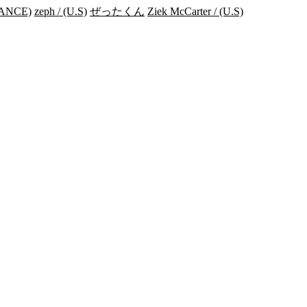
RANCE)
zeph / (U.S)
ぜったくん
Ziek McCarter / (U.S)