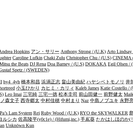
Andrea Hopkins
アン・サリー
Anthony Strong / (U.K)
Arto Lindsay 
ughter
Caroline Lufkin
Chaki Zulu
Christopher Chu / (U.S)
CINEMA 
Mitsu the Beats
DJ Rena
Doa Barney / (U.S)
DOKAKA
Egil Olsen 
Gustaf Spetz / (SWEDEN)
I
hy4_4yh
橋本和昌
浜渦正志
畠山美由紀
ハヤシベトモノリ
井
hortreed
小玉ひかり
カヒミ・カリィ
Kaleb James
Katie Costello / 
S)
Leo Imai
三宅純
三宅一徳
松本圭司
前山田健一
前野健太
Maik
中ノ森文子
西寺郷太
中村佳穂
中村まり
Naz
中島ノブユキ
永野
Pa’s Lam System
Rei
Ruby Wood / (U.K)
RYO the SKYWALKER
om ヨルシカ
佐高陵平(y0c1e) / (Hifumi,inc.)
手嶌葵
たかはしほのか(
an
Unknöwn Kun