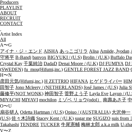
Producers
PLAYLIST
ABOUT
RECRUIT
CONTACT
Artist Index
All
A〜G
アイナ・ジ・エンド
AISHA
あっこゴリラ
Alisa
Amiide, Jyodan
守将平
B-Bandj
banvox
BIGYUKI / (U.S)
Brolin / (U.K)
Buffalo Da
Crystal Kay
千葉純治
DadaD
Denai Moore / (U.K)
DJ FUMIYA
DJ 
(SWEDEN)
fu_mou(Hifumi,inc.)
GENTLE FOREST JAZZ BAND
H〜N
彦田元気(Hifumi,inc.)
H ZETTRIO
HIFANA
ヒゲドライバー
HIM
田智子
Jono Mcleery / (NETHERLANDS)
José James / (U.S)
Julia S
藤修平(NOT WONK)
神田智子
菅野よう子
Layla Eve
Layup / (U.
MIYACHI
MIYAVI
mochilon
ミゾベ リョウ(odol）
南壽あさ子
O〜U
扇谷研人
Odetta Hartman / (U.S)
Opiuo / (AUSTRALIA)
大沢伸一
(U.S)
佐々木詩織
Stacey Kent / (U.K)
sugar me
SUGIZO
suis fr
Takahashi
TENDRE
TUCKER
牛尾憲輔
梅林太郎 a.k.a milk
U-zha
V〜Z