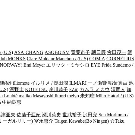
/ (U.S)
ASA-CHANG
ASOBOiSM
青葉市子
朝日廉
會田茂一
網
dub MONKS
Clare Muldaur Manchon / (U.S)
COM.A
CORNELIUS
/ (NORWAY)
Emi Meyer
エリック・ミヤシロ
EYE
Frida Sundemo /
筒昭雄
illiomote
イルリメ / 鴨田潤
ILMARI
一ノ瀬響
稲葉真由
池
(U.S)
河野圭
KOTETSU
岸川恭子
kZm
カムラ ミカウ
清竜人
加
a Loubté
majiko
Masayoshi Iimori
meiyo
未知瑠
Miho Hatori / (U.S)
亮
中納良恵
島津亜矢
佐藤千亜妃
瀬川英史
世武裕子
沢田完
Sen Morimoto /
リーガルリリー)
冨永恵介
Taigen Kawabe(Bo Ningen)
☆Taku