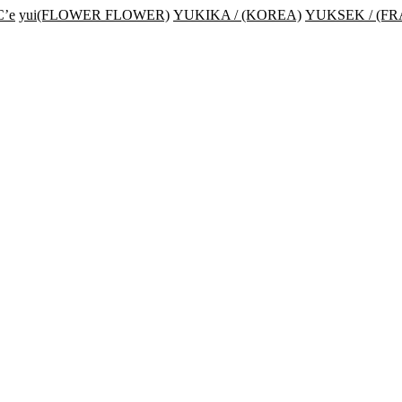
’e
yui(FLOWER FLOWER)
YUKIKA / (KOREA)
YUKSEK / (F