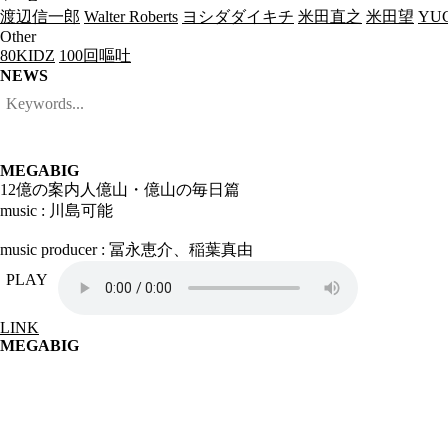
渡辺信一郎
Walter Roberts
ヨシダダイキチ
米田直之
米田望
YUC
Other
80KIDZ
100回嘔吐
NEWS
MEGABIG
12億の案内人億山・億山の毎日篇
music : 川島可能
music producer : 冨永恵介、稲葉真由
PLAY
LINK
MEGABIG