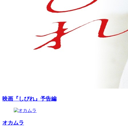
映画『しびれ』予告編
オカムラ