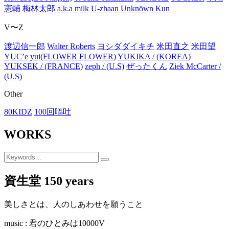
憲輔
梅林太郎 a.k.a milk
U-zhaan
Unknöwn Kun
V〜Z
渡辺信一郎
Walter Roberts
ヨシダダイキチ
米田直之
米田望
YUC’e
yui(FLOWER FLOWER)
YUKIKA / (KOREA)
YUKSEK / (FRANCE)
zeph / (U.S)
ぜったくん
Ziek McCarter /
(U.S)
Other
80KIDZ
100回嘔吐
WORKS
資生堂 150 years
美しさとは、人のしあわせを願うこと
music : 君のひとみは10000V