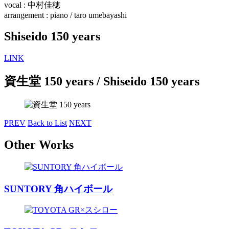
vocal : 中村佳穂
arrangement : piano / taro umebayashi
Shiseido 150 years
LINK
資生堂 150 years
/ Shiseido 150 years
PREV
Back to List
NEXT
Other Works
SUNTORY 角ハイボール