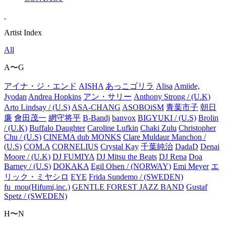
Artist Index
All
A〜G
アイナ・ジ・エンド
AISHA
あっこゴリラ
Alisa
Amiide,
Jyodan
Andrea Hopkins
アン・サリー
Anthony Strong / (U.K)
Arto Lindsay / (U.S)
ASA-CHANG
ASOBOiSM
青葉市子
朝日
廉
會田茂一
網守将平
B-Bandj
banvox
BIGYUKI / (U.S)
Brolin
/ (U.K)
Buffalo Daughter
Caroline Lufkin
Chaki Zulu
Christopher
Chu / (U.S)
CINEMA dub MONKS
Clare Muldaur Manchon /
(U.S)
COM.A
CORNELIUS
Crystal Kay
千葉純治
DadaD
Denai
Moore / (U.K)
DJ FUMIYA
DJ Mitsu the Beats
DJ Rena
Doa
Barney / (U.S)
DOKAKA
Egil Olsen / (NORWAY)
Emi Meyer
エ
リック・ミヤシロ
EYE
Frida Sundemo / (SWEDEN)
fu_mou(Hifumi,inc.)
GENTLE FOREST JAZZ BAND
Gustaf
Spetz / (SWEDEN)
H〜N