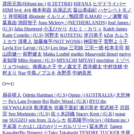
彦田元気(Hifumi,inc.)
H ZETTRIO
HIFANA
ヒゲドライバー
HIMI
hy4_4yh
橋本和昌
浜渦正志
畠山美由紀
ハヤシベトモノ
リ
井筒昭雄
illiomote
イルリメ / 鴨田潤
ILMARI
一ノ瀬響
稲
葉真由
池田智子
Jono Mcleery / (NETHERLANDS)
José James /
(U.S)
Julia Shortreed
小玉ひかり
カヒミ・カリィ
Kaleb James
Katie Costello / (U.S)
河野圭
KOTETSU
岸川恭子
kZm
カムラ
ミカウ
清竜人
加藤修平(NOT WONK)
神田智子
菅野よう子
Layla Eve
Layup / (U.S)
Leo Imai
三宅純
三宅一徳
松本圭司
前
山田健一
前野健太
Maika Loubté
majiko
Masayoshi Iimori
meiyo
未知瑠
Miho Hatori / (U.S)
MIYACHI
MIYAVI
mochilon
ミゾベ
リョウ(odol）
南壽あさ子
中ノ森文子
西寺郷太
中村佳穂
中
村まり
Naz
中島ノブユキ
永野亮
中納良恵
O〜U
扇谷研人
Odetta Hartman / (U.S)
Opiuo / (AUSTRALIA)
大沢伸
一
Pa’s Lam System
Rei
Ruby Wood / (U.K)
RYO the
SKYWALKER
島津亜矢
佐藤千亜妃
瀬川英史
世武裕子
沢田
完
Sen Morimoto / (U.S)
佐々木詩織
Stacey Kent / (U.K)
sugar
me
SUGIZO
suis from ヨルシカ
佐高陵平(y0c1e) / (Hifumi,inc.)
手嶌葵
たかはしほのか(リーガルリリー)
冨永恵介
Taigen
Kawabe(Bo Ningen)
☆Taku Takahashi
TENDRE
TUCKER
牛尾