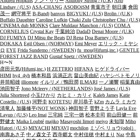
Andrea Hopkins
アン・サリー
Anthony Strong / (U.K)
Arto
Lindsay / (U.S)
ASA-CHANG
ASOBOiSM
青葉市子
朝日廉
會田
茂一
網守将平
B-Bandj
banvox
BIGYUKI / (U.S)
Brolin / (U.K)
Buffalo Daughter
Caroline Lufkin
Chaki Zulu
Christopher Chu / (U.S)
CINEMA dub MONKS
Clare Muldaur Manchon / (U.S)
COM.A
CORNELIUS
Crystal Kay
千葉純治
DadaD
Denai Moore / (U.K)
DJ FUMIYA
DJ Mitsu the Beats
DJ Rena
Doa Barney / (U.S)
DOKAKA
Egil Olsen / (NORWAY)
Emi Meyer
エリック・ミヤシ
ロ
EYE
Frida Sundemo / (SWEDEN)
fu_mou(Hifumi,inc.)
GENTLE
FOREST JAZZ BAND
Gustaf Spetz / (SWEDEN)
H〜N
彦田元気(Hifumi,inc.)
H ZETTRIO
HIFANA
ヒゲドライバー
HIMI
hy4_4yh
橋本和昌
浜渦正志
畠山美由紀
ハヤシベトモノリ
井筒昭雄
illiomote
イルリメ / 鴨田潤
ILMARI
一ノ瀬響
稲葉真由
池田智子
Jono Mcleery / (NETHERLANDS)
José James / (U.S)
Julia Shortreed
小玉ひかり
カヒミ・カリィ
Kaleb James
Katie
Costello / (U.S)
河野圭
KOTETSU
岸川恭子
kZm
カムラ ミカウ
清竜人
加藤修平(NOT WONK)
神田智子
菅野よう子
Layla Eve
Layup / (U.S)
Leo Imai
三宅純
三宅一徳
松本圭司
前山田健一
前
野健太
Maika Loubté
majiko
Masayoshi Iimori
meiyo
未知瑠
Miho
Hatori / (U.S)
MIYACHI
MIYAVI
mochilon
ミゾベ リョウ(odol）
南壽あさ子
中ノ森文子
西寺郷太
中村佳穂
中村まり
Naz
中島