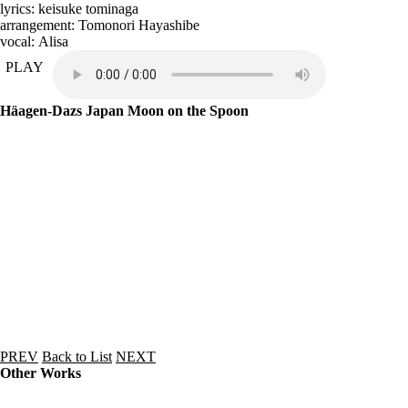
lyrics: keisuke tominaga
arrangement: Tomonori Hayashibe
vocal: Alisa
PLAY
Häagen-Dazs Japan Moon on the Spoon
PREV
Back to List
NEXT
Other Works