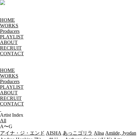
HOME
WORKS
Producers
PLAYLIST
ABOUT
RECRUIT
CONTACT
HOME
WORKS
Producers
PLAYLIST
ABOUT
RECRUIT
CONTACT
Artist Index
All
A〜G
アイナ・ジ・エンド
AISHA
あっこゴリラ
Alisa
Amiide, Jyodan