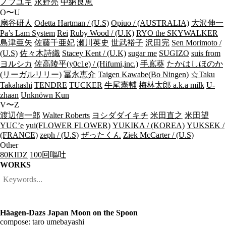
ノブユキ
永野亮
中納良恵
O〜U
扇谷研人
Odetta Hartman / (U.S)
Opiuo / (AUSTRALIA)
大沢伸一
Pa’s Lam System
Rei
Ruby Wood / (U.K)
RYO the SKYWALKER
島津亜矢
佐藤千亜妃
瀬川英史
世武裕子
沢田完
Sen Morimoto /
(U.S)
佐々木詩織
Stacey Kent / (U.K)
sugar me
SUGIZO
suis from
ヨルシカ
佐高陵平(y0c1e) / (Hifumi,inc.)
手嶌葵
たかはしほのか
(リーガルリリー)
冨永恵介
Taigen Kawabe(Bo Ningen)
☆Taku
Takahashi
TENDRE
TUCKER
牛尾憲輔
梅林太郎 a.k.a milk
U-
zhaan
Unknöwn Kun
V〜Z
渡辺信一郎
Walter Roberts
ヨシダダイキチ
米田直之
米田望
YUC’e
yui(FLOWER FLOWER)
YUKIKA / (KOREA)
YUKSEK /
(FRANCE)
zeph / (U.S)
ぜったくん
Ziek McCarter / (U.S)
Other
80KIDZ
100回嘔吐
WORKS
Häagen-Dazs Japan Moon on the Spoon
compose: taro umebayashi