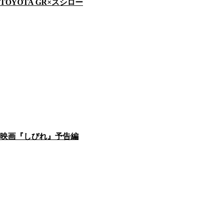
TOYOTA GR×スシロー
映画『しびれ』予告編