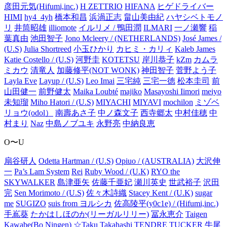
彦田元気(Hifumi,inc.)
H ZETTRIO
HIFANA
ヒゲドライバー
HIMI
hy4_4yh
橋本和昌
浜渦正志
畠山美由紀
ハヤシベトモノ
リ
井筒昭雄
illiomote
イルリメ / 鴨田潤
ILMARI
一ノ瀬響
稲
葉真由
池田智子
Jono Mcleery / (NETHERLANDS)
José James /
(U.S)
Julia Shortreed
小玉ひかり
カヒミ・カリィ
Kaleb James
Katie Costello / (U.S)
河野圭
KOTETSU
岸川恭子
kZm
カムラ
ミカウ
清竜人
加藤修平(NOT WONK)
神田智子
菅野よう子
Layla Eve
Layup / (U.S)
Leo Imai
三宅純
三宅一徳
松本圭司
前
山田健一
前野健太
Maika Loubté
majiko
Masayoshi Iimori
meiyo
未知瑠
Miho Hatori / (U.S)
MIYACHI
MIYAVI
mochilon
ミゾベ
リョウ(odol）
南壽あさ子
中ノ森文子
西寺郷太
中村佳穂
中
村まり
Naz
中島ノブユキ
永野亮
中納良恵
O〜U
扇谷研人
Odetta Hartman / (U.S)
Opiuo / (AUSTRALIA)
大沢伸
一
Pa’s Lam System
Rei
Ruby Wood / (U.K)
RYO the
SKYWALKER
島津亜矢
佐藤千亜妃
瀬川英史
世武裕子
沢田
完
Sen Morimoto / (U.S)
佐々木詩織
Stacey Kent / (U.K)
sugar
me
SUGIZO
suis from ヨルシカ
佐高陵平(y0c1e) / (Hifumi,inc.)
手嶌葵
たかはしほのか(リーガルリリー)
冨永恵介
Taigen
Kawabe(Bo Ningen)
☆Taku Takahashi
TENDRE
TUCKER
牛尾