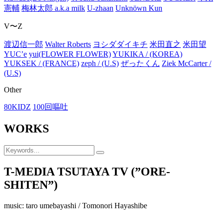
憲輔
梅林太郎 a.k.a milk
U-zhaan
Unknöwn Kun
V〜Z
渡辺信一郎
Walter Roberts
ヨシダダイキチ
米田直之
米田望
YUC’e
yui(FLOWER FLOWER)
YUKIKA / (KOREA)
YUKSEK / (FRANCE)
zeph / (U.S)
ぜったくん
Ziek McCarter /
(U.S)
Other
80KIDZ
100回嘔吐
WORKS
T-MEDIA TSUTAYA TV (”ORE-
SHITEN”)
music: taro umebayashi / Tomonori Hayashibe