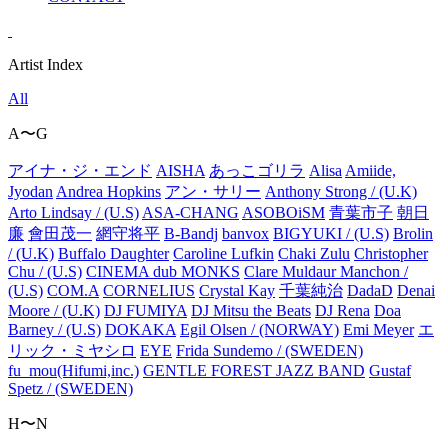
Artist Index
All
A〜G
アイナ・ジ・エンド
AISHA
あっこゴリラ
Alisa
Amiide,
Jyodan
Andrea Hopkins
アン・サリー
Anthony Strong / (U.K)
Arto Lindsay / (U.S)
ASA-CHANG
ASOBOiSM
青葉市子
朝日
廉
會田茂一
網守将平
B-Bandj
banvox
BIGYUKI / (U.S)
Brolin
/ (U.K)
Buffalo Daughter
Caroline Lufkin
Chaki Zulu
Christopher
Chu / (U.S)
CINEMA dub MONKS
Clare Muldaur Manchon /
(U.S)
COM.A
CORNELIUS
Crystal Kay
千葉純治
DadaD
Denai
Moore / (U.K)
DJ FUMIYA
DJ Mitsu the Beats
DJ Rena
Doa
Barney / (U.S)
DOKAKA
Egil Olsen / (NORWAY)
Emi Meyer
エ
リック・ミヤシロ
EYE
Frida Sundemo / (SWEDEN)
fu_mou(Hifumi,inc.)
GENTLE FOREST JAZZ BAND
Gustaf
Spetz / (SWEDEN)
H〜N